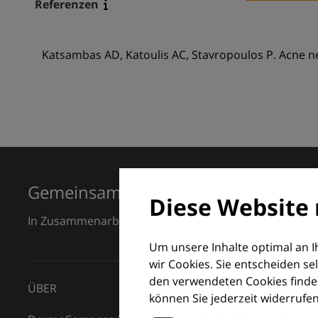
Referenzen
Katsambas AD, Katoulis AC, Stavropoulos P. Acne neo
Gemeinsam für Exzellenz in der Der
Diese Website 
In Zusammenarbeit mit dem European Dermatology F
Um unsere Inhalte optimal an 
wir Cookies. Sie entscheiden se
den verwendeten Cookies finden
ÜBER
können Sie jederzeit widerrufen