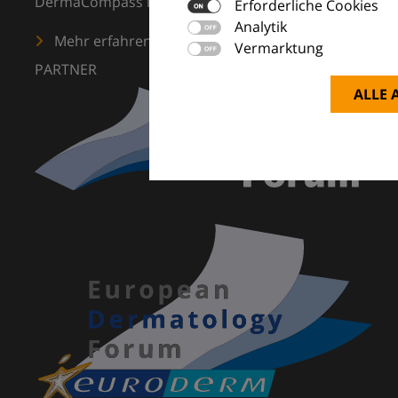
DermaCompass ist Ihr digitaler Kompass für die Dermat
Erforderliche Cookies
Analytik
Mehr erfahren
Vermarktung
PARTNER
ALLE 