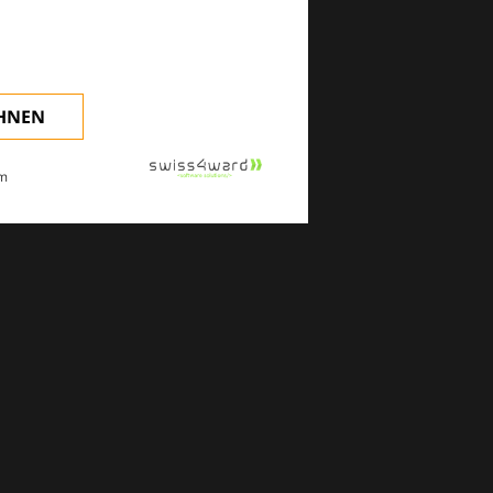
klinischen Alltag.
EHNEN
m