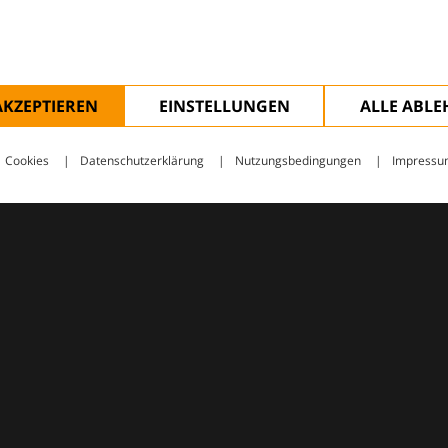
ologie – mit Wissen, Bildern und praktischen Tools für den 
AKZEPTIEREN
EINSTELLUNGEN
ALLE ABL
Cookies
Datenschutzerklärung
Nutzungsbedingungen
Impressu