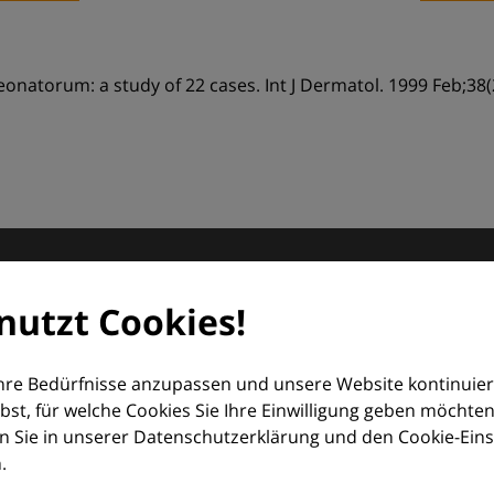
natorum: a study of 22 cases. Int J Dermatol. 1999 Feb;38(
matologie
nutzt Cookies!
orum (EDF) und Euroderm Excellence
Ihre Bedürfnisse anzupassen und unsere Website kontinuier
lbst, für welche Cookies Sie Ihre Einwilligung geben möchten
 Sie in unserer Datenschutzerklärung und den Cookie-Einste
.