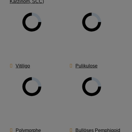
Karzinom, SCC)
Vitiligo
Pulikulose
Polymorphe
Bullöses Pemphigoid