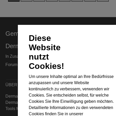
Gemeinsam für Exzellenz in der
Diese
Dermatologie
Website
nutzt
In Zusammenarbeit mit dem European Dermatology
Cookies!
Forum (EDF) und Euroderm Excellence
Um unsere Inhalte optimal an Ihre Bedürfnisse
anzupassen und unsere Website
ÜBER
kontinuierlich zu verbessern, verwenden wir
Cookies. Sie entscheiden selbst, für welche
DermaCompass ist Ihr digitaler Kompass für die
Cookies Sie Ihre Einwilligung geben möchten.
Dermatologie – mit Wissen, Bildern und praktischen
Detaillierte Informationen zu den verwendeten
Tools für den klinischen Alltag.
Cookies finden Sie in unserer