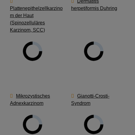
Dermatitis
Plattenepithelzellkarzino
herpetiformis Duhring
m der Haut
(Spinozelluläres
Karzinom, SCC)
Mikrozystisches
Gianotti-Crosti-
Adnexkarzinom
Syndrom