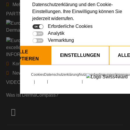
Datenschutzerklärung und den Cookie-
Mehr erfahren
Einstellungen. Ihre Einwilligung können Sie
PARTNER
jederzeit widerrufen.
Erforderliche Cookies
Analytik
Vermarktung
ALLE
INFORMATIONEN
EINSTELLUNGEN
ALL
AKZEPTIEREN
Kontakt
Newsletter
Cookies
Datenschutzerklärung
Nutzungsbedingungen
Impress
VIDEO
Was ist DermaCompass?