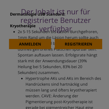
Der Inhalt ist nur für
Dermatologie USB Standard:
registrierte Benutzer
Kryotherapie
verfügbar
2x 5-15 Sekunden bis Läsion durchgefroren,
1mm Rand um die Läsion herum sollte auch
weiss werden, und bei Palpation sollte ein
ANMELDEN
REGISTRIEREN
dünnes gefrorenes Plättchen spürbar sein.
Spontan auftauen lassen. Erfolgsrate hängt
stark mit der Anwendungsdauer (39%
Heilung bei 5 Sekunden, 83% bei 20
Sekunden) zusammen.
Hypertrophe AKs und AKs im Bereich des
Handrückens sind hartnäckig und
müssen lang und öfters kryotherapiert
werden. CAVE: Änderung der
Pigmentierung post-Kryotherapie ist
gerade bei pigmentreicher Haut eine