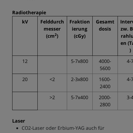
Radiotherapie
kV
Felddurch
Fraktion
Gesamt
Inter
messer
ierung
dosis
zw.
B
2
(cm
)
(cGy)
rahl
en
(T
)
12
5-7x800
4000-
4-
5600
20
<2
2-3x800
1600-
4-
2400
>2
5-7x400
2000-
3-
2800
Laser
CO2-Laser oder Erbium-YAG auch für