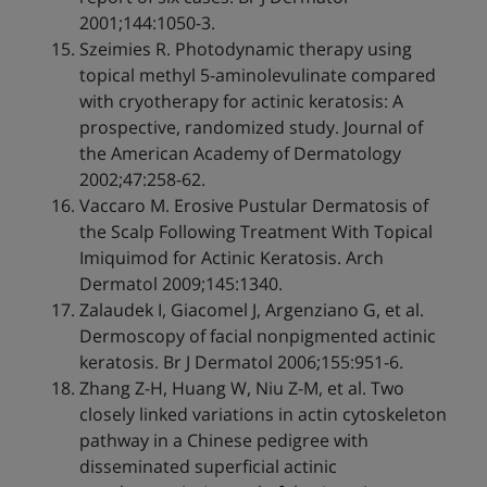
2001;144:1050-3.
Szeimies R. Photodynamic therapy using
topical methyl 5-aminolevulinate compared
with cryotherapy for actinic keratosis: A
prospective, randomized study. Journal of
the American Academy of Dermatology
2002;47:258-62.
Vaccaro M. Erosive Pustular Dermatosis of
the Scalp Following Treatment With Topical
Imiquimod for Actinic Keratosis. Arch
Dermatol 2009;145:1340.
Zalaudek I, Giacomel J, Argenziano G, et al.
Dermoscopy of facial nonpigmented actinic
keratosis. Br J Dermatol 2006;155:951-6.
Zhang Z-H, Huang W, Niu Z-M, et al. Two
closely linked variations in actin cytoskeleton
pathway in a Chinese pedigree with
disseminated superficial actinic