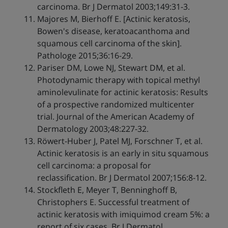
carcinoma. Br J Dermatol 2003;149:31-3.
Majores M, Bierhoff E. [Actinic keratosis,
Bowen's disease, keratoacanthoma and
squamous cell carcinoma of the skin].
Pathologe 2015;36:16-29.
Pariser DM, Lowe NJ, Stewart DM, et al.
Photodynamic therapy with topical methyl
aminolevulinate for actinic keratosis: Results
of a prospective randomized multicenter
trial. Journal of the American Academy of
Dermatology 2003;48:227-32.
Röwert-Huber J, Patel MJ, Forschner T, et al.
Actinic keratosis is an early in situ squamous
cell carcinoma: a proposal for
reclassification. Br J Dermatol 2007;156:8-12.
Stockfleth E, Meyer T, Benninghoff B,
Christophers E. Successful treatment of
actinic keratosis with imiquimod cream 5%: a
report of six cases. Br J Dermatol