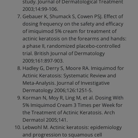
study. Journal of Dermatological Treatment
2003;14:99-106.
Gebauer K, Shumack S, Cowen PSJ. Effect of
dosing frequency on the safety and efficacy
of imiquimod 5% cream for treatment of
actinic keratosis on the forearms and hands:
a phase II, randomized placebo-controlled
trial. British Journal of Dermatology
2009;161:897-903.
Hadley G, Derry S, Moore RA. Imiquimod for
Actinic Keratosis: Systematic Review and
Meta-Analysis. Journal of Investigative
Dermatology 2006;126:1251-5.
Korman N, Moy R, Ling M, et al. Dosing With
5% Imiquimod Cream 3 Times per Week for
the Treatment of Actinic Keratosis. Arch
Dermatol 2005;141.
Lebwohl M. Actinic keratosis: epidemiology
and progression to squamous cell