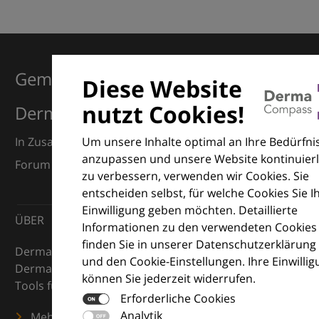
Gemeinsam für Exzellenz in der
Diese Website
nutzt Cookies!
Dermatologie
Um unsere Inhalte optimal an Ihre Bedürfni
In Zusammenarbeit mit dem European Dermatology
anzupassen und unsere Website kontinuierl
Forum (EDF) und Euroderm Excellence
zu verbessern, verwenden wir Cookies. Sie
entscheiden selbst, für welche Cookies Sie I
Einwilligung geben möchten. Detaillierte
ÜBER
Informationen zu den verwendeten Cookies
finden Sie in unserer Datenschutzerklärung
DermaCompass ist Ihr digitaler Kompass für die
und den Cookie-Einstellungen. Ihre Einwilli
Dermatologie – mit Wissen, Bildern und praktischen
können Sie jederzeit widerrufen.
Tools für den klinischen Alltag.
Erforderliche Cookies
Analytik
Mehr erfahren