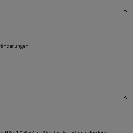
eränderungen
uf HEp-2-Zellen) als Einstiegskriterium erfordern,