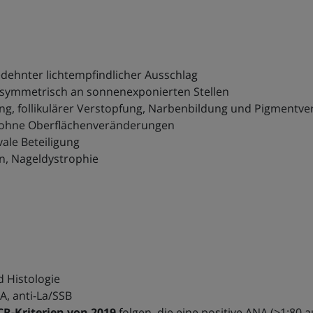
edehnter lichtempfindlicher Ausschlag
, symmetrisch an sonnenexponierten Stellen
ng, follikulärer Verstopfung, Narbenbildung und Pigmentv
s ohne Oberflächenveränderungen
vale Beteiligung
en, Nageldystrophie
d Histologie
A, anti-La/SSB
R-Kriterien von 2019
folgen, die eine positive ANA (≥1:80 a