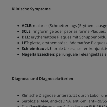
Klinische Symptome
ACLE
: malares (Schmetterlings-)Erythem, ausg
SCLE
: ringförmige oder psoriasiforme Plaques
DLE
: erythematöse Plaques mit Schuppenbildu
LET
: glatte, erythematöse, ödematöse Plaque
Schleimhaut-LE
: orale Ulzera, selten konjunkti
Nagelfalzzeichen
: periunguale Teleangiektasi
Diagnose und Diagnosekriterien
Klinische Diagnose unterstützt durch Labor un
Serologie: ANA, anti-dsDNA, anti-Sm, anti-Ro/SS
Die Klassifizierung von SLE sollte den
EULAR/AC