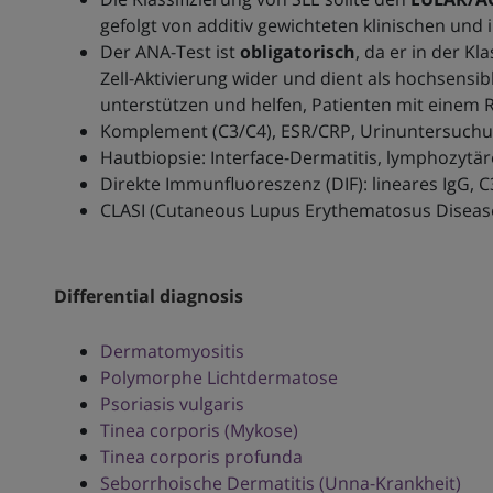
gefolgt von additiv gewichteten klinischen un
Der ANA-Test ist
obligatorisch
, da er in der Kl
Zell-Aktivierung wider und dient als hochsensi
unterstützen und helfen, Patienten mit einem Ri
Komplement (C3/C4), ESR/CRP, Urinuntersuch
Hautbiopsie: Interface-Dermatitis, lymphozytär
Direkte Immunfluoreszenz (DIF): lineares IgG,
CLASI (Cutaneous Lupus Erythematosus Disease 
Differential diagnosis
Dermatomyositis
Polymorphe Lichtdermatose
Psoriasis vulgaris
Tinea corporis (Mykose)
Tinea corporis profunda
Seborrhoische Dermatitis (Unna-Krankheit)