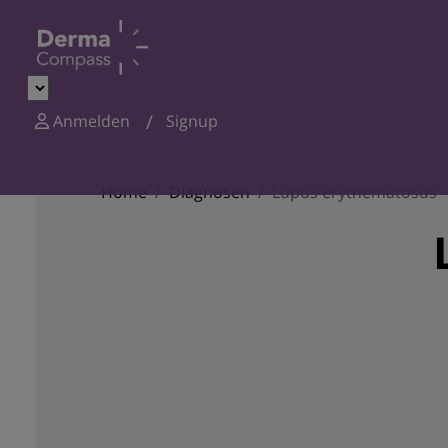
Anmelden
Signup
Home
Diagnosen
Lupus erythematosus