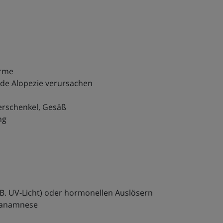
Arme
nde Alopezie verursachen
erschenkel, Gesäß
ng
B. UV-Licht) oder hormonellen Auslösern
nanamnese