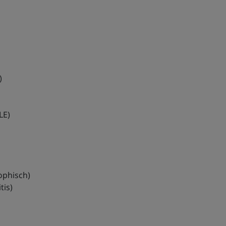
)
LE)
ophisch)
tis)