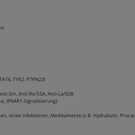
us
STAT4, TYK2, PTPN22
)
nti-Sm, Anti-Ro/SSA, Anti-La/SSB
-α, IFNAR1-Signalisierung)
n, virale Infektionen, Medikamente (z.B. Hydralazin, Proca