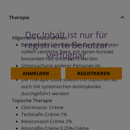
Therapie
Der Inhalt ist nur für
Allgemeine Massnahmen:
registrierte Benutzer
Bei Nachweis von zoophilen Dermatophyten
sollten sämtliche Tiere, mit denen Kontakt
verfügbar
bestanden hat, untersucht werden.
Untersuchung anderer Personen im
Haushalt.
ANMELDEN
REGISTRIEREN
Die Therapie sollte sowohl mit topischen als
auch mit systemischen Antimykotika
durchgeführt werden!
Topische Therapie
Clotrimazol- Crème
Terbinafin-Crème 1%
Ketoconazol-Crème 2%
Amorolfin-Crème 0,25%-Crème