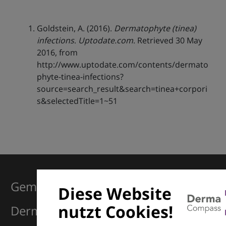
Goldstein, A. (2016).
Dermatophyte (tinea)
infections
.
Uptodate.com
. Retrieved 30 May
2016, from
http://www.uptodate.com/contents/dermato
phyte-tinea-infections?
source=search_result&search=tinea+corpori
s&selectedTitle=1~51
Gemeinsam für Exzellenz in der
Diese Website
nutzt Cookies!
Dermatologie