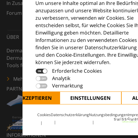
Um unsere Inhalte optimal an Ihre Bedürfni
In Zusammenarbeit mit dem European Dermatology
anzupassen und unsere Website kontinuierl
Forum (EDF) und Euroderm Excellence
zu verbessern, verwenden wir Cookies. Sie
entscheiden selbst, für welche Cookies Sie I
Einwilligung geben möchten. Detaillierte
ÜBER
Informationen zu den verwendeten Cookies
finden Sie in unserer Datenschutzerklärung
DermaCompass ist Ihr digitaler Kompass für die
und den Cookie-Einstellungen. Ihre Einwilli
Dermatologie – mit Wissen, Bildern und praktischen
können Sie jederzeit widerrufen.
Tools für den klinischen Alltag.
Erforderliche Cookies
Analytik
Mehr erfahren
Vermarktung
PARTNER
ALLE AKZEPTIEREN
EINSTELLUNGEN
A
Cookies
Datenschutzerklärung
Nutzungsbedingungen
Impr
INFORMATIONEN