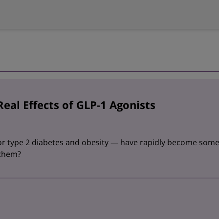
eal Effects of GLP-1 Agonists
for type 2 diabetes and obesity — have rapidly become some
 them?