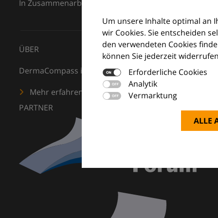
In Zusammenarbeit mit dem European Dermatology F
Um unsere Inhalte optimal an 
wir Cookies. Sie entscheiden se
den verwendeten Cookies finden
ÜBER
können Sie jederzeit widerrufen
DermaCompass ist Ihr digitaler Kompass für die Dermat
Erforderliche Cookies
Analytik
Mehr erfahren
Vermarktung
PARTNER
ALLE 