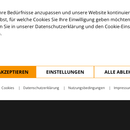
orum (EDF) und Euroderm Excellence
Ihre Bedürfnisse anzupassen und unsere Website kontinuier
lbst, für welche Cookies Sie Ihre Einwilligung geben möchten
 Sie in unserer Datenschutzerklärung und den Cookie-Einste
.
ologie – mit Wissen, Bildern und praktischen Tools für den 
AKZEPTIEREN
EINSTELLUNGEN
ALLE ABL
Cookies
Datenschutzerklärung
Nutzungsbedingungen
Impressu