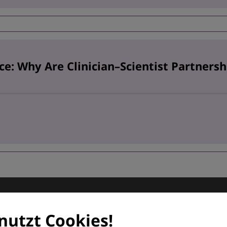
e: Why Are Clinician–Scientist Partners
matologie
nutzt Cookies!