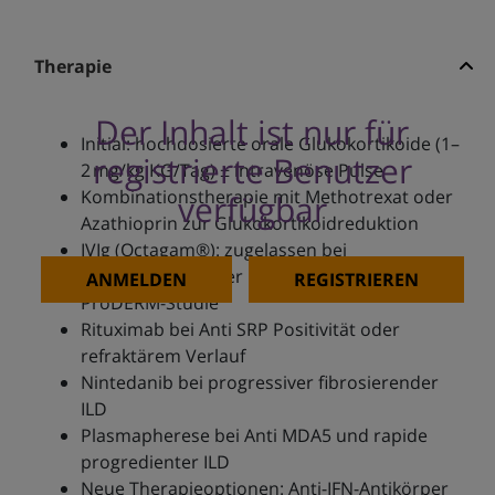
Therapie
Der Inhalt ist nur für
Initial: hochdosierte orale Glukokortikoide (1–
registrierte Benutzer
2 mg/kg KG/Tag) ± intravenöse Pulse
Kombinationstherapie mit Methotrexat oder
verfügbar
Azathioprin zur Glukokortikoidreduktion
IVIg (Octagam®): zugelassen bei
therapierefraktärer DM, z. B. gemäß
ANMELDEN
REGISTRIEREN
ProDERM-Studie
Rituximab bei Anti SRP Positivität oder
refraktärem Verlauf
Nintedanib bei progressiver fibrosierender
ILD
Plasmapherese bei Anti MDA5 und rapide
progredienter ILD
Neue Therapieoptionen: Anti-IFN-Antikörper