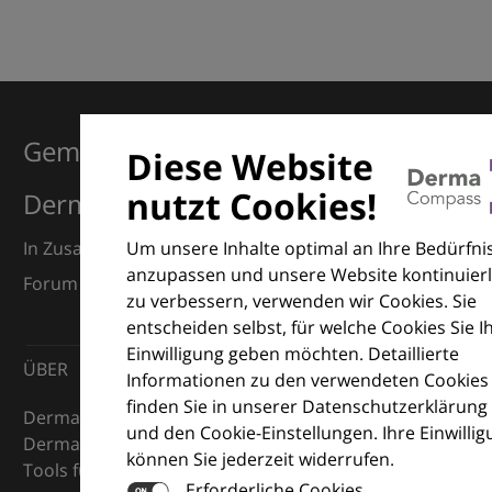
Gemeinsam für Exzellenz in der
Diese Website
nutzt Cookies!
Dermatologie
Um unsere Inhalte optimal an Ihre Bedürfni
In Zusammenarbeit mit dem European Dermatology
anzupassen und unsere Website kontinuierl
Forum (EDF) und Euroderm Excellence
zu verbessern, verwenden wir Cookies. Sie
entscheiden selbst, für welche Cookies Sie I
Einwilligung geben möchten. Detaillierte
ÜBER
Informationen zu den verwendeten Cookies
finden Sie in unserer Datenschutzerklärung
DermaCompass ist Ihr digitaler Kompass für die
und den Cookie-Einstellungen. Ihre Einwilli
Dermatologie – mit Wissen, Bildern und praktischen
können Sie jederzeit widerrufen.
Tools für den klinischen Alltag.
Erforderliche Cookies