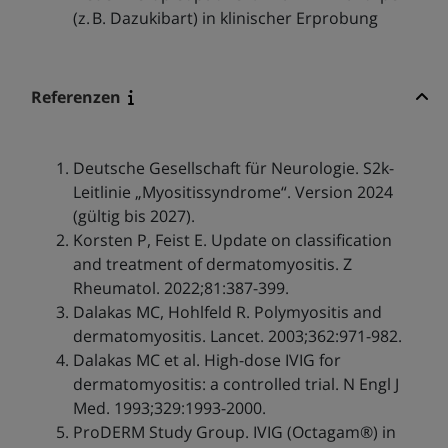
(z. B. Dazukibart) in klinischer Erprobung
Referenzen
Deutsche Gesellschaft für Neurologie. S2k-
Leitlinie „Myositissyndrome“. Version 2024
(gültig bis 2027).
Korsten P, Feist E. Update on classification
and treatment of dermatomyositis. Z
Rheumatol. 2022;81:387-399.
Dalakas MC, Hohlfeld R. Polymyositis and
dermatomyositis. Lancet. 2003;362:971-982.
Dalakas MC et al. High-dose IVIG for
dermatomyositis: a controlled trial. N Engl J
Med. 1993;329:1993-2000.
ProDERM Study Group. IVIG (Octagam®) in