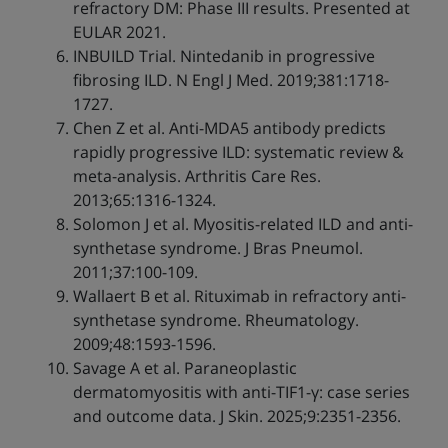
refractory DM: Phase III results. Presented at
EULAR 2021.
INBUILD Trial. Nintedanib in progressive
fibrosing ILD. N Engl J Med. 2019;381:1718-
1727.
Chen Z et al. Anti-MDA5 antibody predicts
rapidly progressive ILD: systematic review &
meta-analysis. Arthritis Care Res.
2013;65:1316-1324.
Solomon J et al. Myositis-related ILD and anti-
synthetase syndrome. J Bras Pneumol.
2011;37:100-109.
Wallaert B et al. Rituximab in refractory anti-
synthetase syndrome. Rheumatology.
2009;48:1593-1596.
Savage A et al. Paraneoplastic
dermatomyositis with anti-TIF1-γ: case series
and outcome data. J Skin. 2025;9:2351-2356.