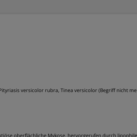
, Pityriasis versicolor rubra, Tinea versicolor (Begriff nicht 
ektiöse oberflächliche Mykose, hervorgerufen durch lipoph