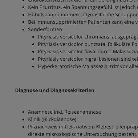
Kein Prurritus, ein Spannungsgefühl ist jedoch
Hobelspanphänomen: pityriasiforme Schuppung
Bei immunsupprimierten Patienten kann eine ve
Sonderformen
Pityriasis versicolor chromians: ausgeprä
Pityriasis versicolor punctata: follikuläre F
Pityriasis versicolor flava: durch Malassezi
Pityriasis versicolor nigra: Läsionen sind 
Hyperkeratotische Malassezia: tritt vor al
Diagnose und Diagnosekriterien
Anamnese inkl. Reiseanamnese
Klinik (Blickdiagnose)
Pilznachweis mittels nativem Klebestreifenpräpa
direkte mikroskopische Untersuchung besteht. 