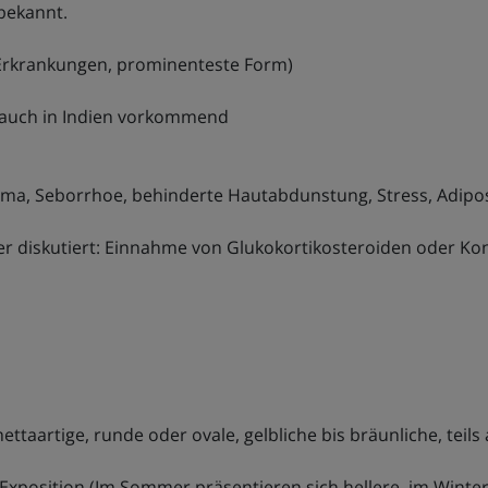
 bekannt.
r Erkrankungen, prominenteste Form)
n, auch in Indien vorkommend
ima, Seborrhoe, behinderte Hautabdunstung, Stress, Adipo
r diskutiert: Einnahme von Glukokortikosteroiden oder Kont
mettaartige, runde oder ovale, gelbliche bis bräunliche, tei
Exposition (Im Sommer präsentieren sich hellere, im Winter 