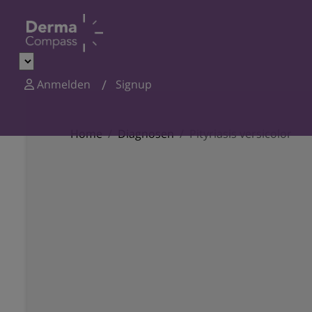
Anmelden
Signup
Home
Diagnosen
Pityriasis versicolor