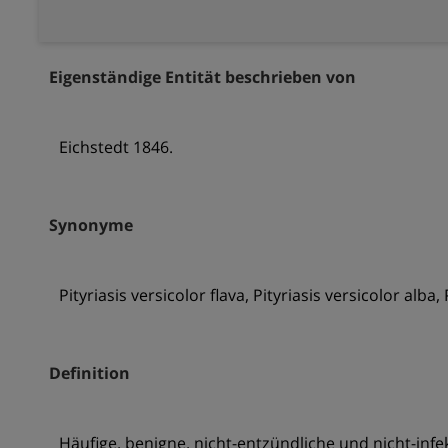
Eigenständige Entität beschrieben von
Eichstedt 1846.
Synonyme
Pityriasis versicolor flava, Pityriasis versicolor alba
Definition
Häufige, benigne, nicht-entzündliche und nicht-inf