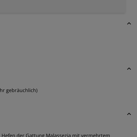
mehr gebräuchlich)
ile Hefen der Gattung Malassezia mit vermehrtem