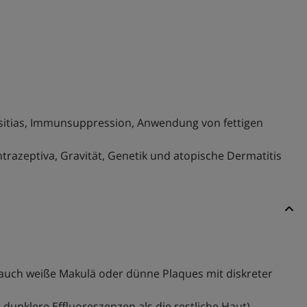
sitias, Immunsuppression, Anwendung von fettigen
razeptiva, Gravität, Genetik und atopische Dermatitis
ls auch weiße Makulä oder dünne Plaques mit diskreter
dunklere Effluoreszenzen als die restliche Haut)