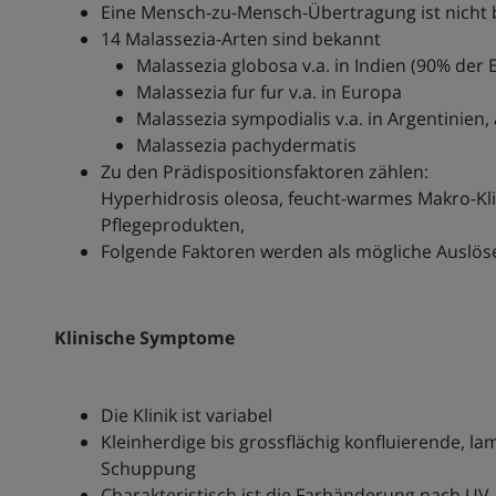
Eine Mensch-zu-Mensch-Übertragung ist nicht
14 Malassezia-Arten sind bekannt
Malassezia globosa v.a. in Indien (90% de
Malassezia fur fur v.a. in Europa
Malassezia sympodialis v.a. in Argentinie
Malassezia pachydermatis
Zu den Prädispositionsfaktoren zählen:
Hyperhidrosis oleosa, feucht-warmes Makro-Kl
Pflegeprodukten,
Folgende Faktoren werden als mögliche Auslöse
Klinische Symptome
Die Klinik ist variabel
Kleinherdige bis grossflächig konfluierende, la
Schuppung
Charakteristisch ist die Farbänderung nach UV-