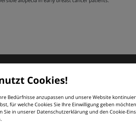
sible alopecia in early breast cancer patients.
matologie
nutzt Cookies!
orum (EDF) und Euroderm Excellence
Ihre Bedürfnisse anzupassen und unsere Website kontinuier
lbst, für welche Cookies Sie Ihre Einwilligung geben möchten
 Sie in unserer Datenschutzerklärung und den Cookie-Einste
.
ologie – mit Wissen, Bildern und praktischen Tools für den 