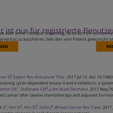
t ist nur für registrierte Benutz
l ist aber keine Therapie notwendig, da es sich um ein kosm
rlust zu kaschieren, falls dies vom Patient gewünscht is
DEN
RE
2
man O
.
Expert Rev Anticancer Ther.
2017 Jul 12. doi: 10.108
ceiving cyclin-dependent kinase 4 and 6 inhibitors: a syste
1
5
enton DA
,
Stefanato CM
.,
J Am Acad Dermatol.
2017 May;76(
ast cancer after taxane chemotherapy and adjuvant hormonal
2
2
3
4
k S
,
Kim SI
,
Kim D
,
Sohn J
.,
Breast Cancer Res Treat.
2017 