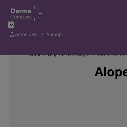
Anmelden
Signup
Home
Diagnosen
Alopezie durch Chemo
Alop