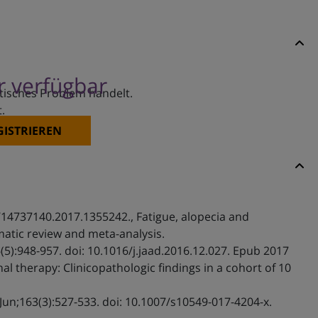
er verfügbar
etisches Problem handelt.
t.
GISTRIEREN
0/14737140.2017.1355242., Fatigue, alopecia and
matic review and meta-analysis.
5):948-957. doi: 10.1016/j.jaad.2016.12.027. Epub 2017
 therapy: Clinicopathologic findings in a cohort of 10
Jun;163(3):527-533. doi: 10.1007/s10549-017-4204-x.