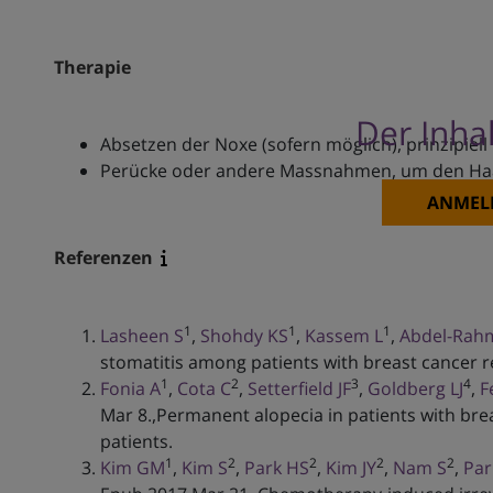
Therapie
Der Inhal
Absetzen der Noxe (sofern möglich), prinzipiel
Perücke oder andere Massnahmen, um den Haarve
ANMEL
Referenzen
1
1
1
Lasheen S
,
Shohdy KS
,
Kassem L
,
Abdel-Rah
stomatitis among patients with breast cancer re
1
2
3
4
Fonia A
,
Cota C
,
Setterfield JF
,
Goldberg LJ
,
F
Mar 8.,Permanent alopecia in patients with bre
patients.
1
2
2
2
2
Kim GM
,
Kim S
,
Park HS
,
Kim JY
,
Nam S
,
Par