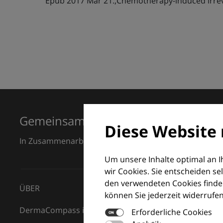
Epub 2017 Mar 21.,Chemotherapy-induced irrever
Gemeinsam für Exzellenz in der Der
Diese Website 
In Zusammenarbeit mit dem European Dermatology F
Um unsere Inhalte optimal an 
wir Cookies. Sie entscheiden se
den verwendeten Cookies finden
ÜBER
können Sie jederzeit widerrufen
DermaCompass ist Ihr digitaler Kompass für die Dermat
Erforderliche Cookies