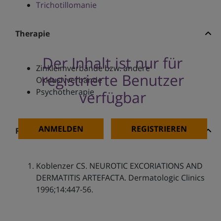
Trichotillomanie
Therapie
Der Inhalt ist nur für
Zinkleimverbände bzw. andere
registrierte Benutzer
Okklusivverbände
Psychotherapie
verfügbar
ANMELDEN
REGISTRIEREN
Referenzen
Koblenzer CS. NEUROTIC EXCORIATIONS AND
DERMATITIS ARTEFACTA. Dermatologic Clinics
1996;14:447-56.