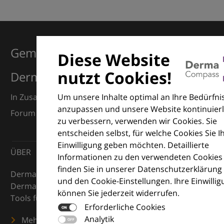
Gemeinsam für Exzellenz in der
Diese Website
nutzt Cookies!
Dermatologie
Um unsere Inhalte optimal an Ihre Bedürfni
In Zusammenarbeit mit dem European Dermatology
anzupassen und unsere Website kontinuierl
Forum (EDF) und Euroderm Excellence
zu verbessern, verwenden wir Cookies. Sie
entscheiden selbst, für welche Cookies Sie I
Einwilligung geben möchten. Detaillierte
ÜBER
Informationen zu den verwendeten Cookies
finden Sie in unserer Datenschutzerklärung
DermaCompass ist Ihr digitaler Kompass für die
und den Cookie-Einstellungen. Ihre Einwilli
Dermatologie – mit Wissen, Bildern und praktischen
können Sie jederzeit widerrufen.
Tools für den klinischen Alltag.
Erforderliche Cookies
Analytik
Mehr erfahren