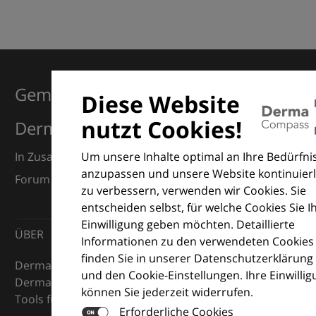
Gemeinsam für Exzellenz in der
Diese Website
nutzt Cookies!
Dermatologie
Um unsere Inhalte optimal an Ihre Bedürfni
In Zusammenarbeit mit dem European Dermatology
anzupassen und unsere Website kontinuierl
Forum (EDF) und Euroderm Excellence
zu verbessern, verwenden wir Cookies. Sie
entscheiden selbst, für welche Cookies Sie I
Einwilligung geben möchten. Detaillierte
ÜBER
Informationen zu den verwendeten Cookies
finden Sie in unserer Datenschutzerklärung
DermaCompass ist Ihr digitaler Kompass für die
und den Cookie-Einstellungen. Ihre Einwilli
Dermatologie – mit Wissen, Bildern und praktischen
können Sie jederzeit widerrufen.
Tools für den klinischen Alltag.
Erforderliche Cookies