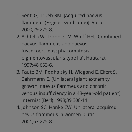
Senti G, Trueb RM. [Acquired naevus
flammeus (Fegeler syndrome)]. Vasa
2000;29:225-8.
Achtelik W, Tronnier M, Wolff HH. [Combined
naevus flammeus and naevus
fuscocoeruleus: phacomatosis
pigmentovascularis type IIa]. Hautarzt
1997;48:653-6.
Taute BM, Podhaisky H, Wiegand E, Eifert S,
Behrmann C. [Unilateral giant extremity
growth, naevus flammeus and chronic
venous insufficiency in a 48-year-old patient].
Internist (Berl) 1998;39:308-11.
Johnson SC, Hanke CW. Unilateral acquired
nevus flammeus in women. Cutis
2001;67:225-8.