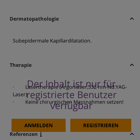
Dermatopathologie
Subepidermale Kapillardilatation.
Therapie
Der Inhalt ist nur für
· Lasertherapie (Argonlaser,532-nm-Nd:YAG-
registrierte Benutzer
Laser)
· Keine chirurgischen Massnahmen setzen!
verfügbar
ANMELDEN
REGISTRIEREN
Referenzen