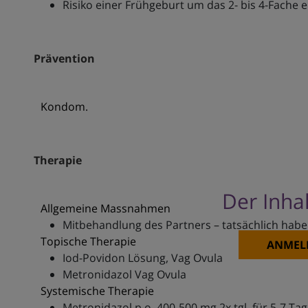
Risiko einer Frühgeburt um das 2- bis 4-Fache 
Prävention
Kondom.
Therapie
Der Inhal
Allgemeine Massnahmen
Mitbehandlung des Partners – tatsächlich haben
Topische Therapie
ANMEL
Iod-Povidon Lösung, Vag Ovula
Metronidazol Vag Ovula
Systemische Therapie
Metronidazol p.o. 400-500 mg 2x tgl. für 5-7 Ta