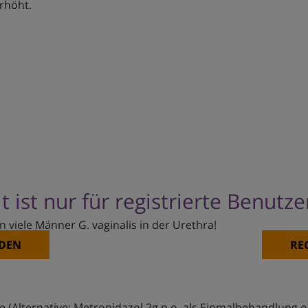
erhöht.
t ist nur für registrierte Benutz
 viele Männer G. vaginalis in der Urethra!
DEN
RE
ge (Alternative: Metronidazol 2g p.o. als Einmalbehandlung o