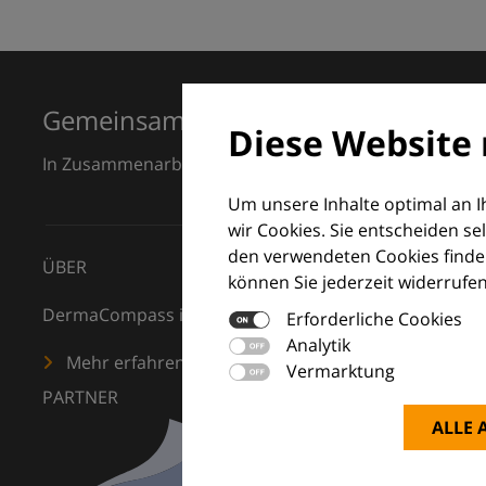
Gemeinsam für Exzellenz in der Der
Diese Website 
In Zusammenarbeit mit dem European Dermatology F
Um unsere Inhalte optimal an 
wir Cookies. Sie entscheiden se
den verwendeten Cookies finden
ÜBER
können Sie jederzeit widerrufen
DermaCompass ist Ihr digitaler Kompass für die Dermat
Erforderliche Cookies
Analytik
Mehr erfahren
Vermarktung
PARTNER
ALLE 