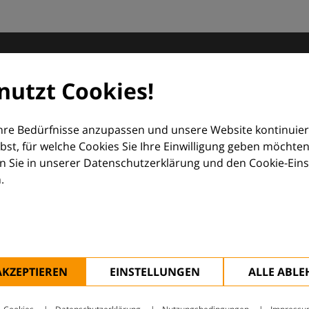
matologie
nutzt Cookies!
orum (EDF) und Euroderm Excellence
Ihre Bedürfnisse anzupassen und unsere Website kontinuier
lbst, für welche Cookies Sie Ihre Einwilligung geben möchten
 Sie in unserer Datenschutzerklärung und den Cookie-Einste
.
ologie – mit Wissen, Bildern und praktischen Tools für den 
AKZEPTIEREN
EINSTELLUNGEN
ALLE ABL