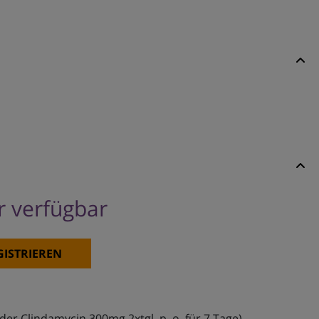
er verfügbar
GISTRIEREN
der Clindamycin 300mg 2xtgl. p. o. für 7 Tage).