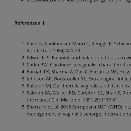
Referenzen
Pavić N, Fankhauser-Mauri C, Renggli R, Schwan
Rundschau 1984;24:1-23.
Edwards S. Balanitis and balanoposthitis: a rev
Catlin BW. Gardnerella vaginalis: characteristics
Baruah FK, Sharma A, Das C, Hazarika NK, Hussain
Johnson AP, Boustouller YL. Extra-vaginal infect
Balsdon MJ. Gardnerella vaginalis and its clinic
Salmon SA, Walker RD, Carleton CL, Shah S, Robi
the mare. J Clin Microbiol 1991;29:1157-61.
Sherrard et. al. 2018 European (IUSTI/WHO) Int
management of vaginal discharge. International