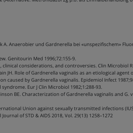
k A. Anaerobier und Gardnerella bei «unspezifischem» Fluor 
iew. Genitourin Med 1996;72:155-9.
, clinical considerations, and controversies. Clin Microbiol 
 JH. Role of Gardnerella vaginalis as an etiological agent of
ion caused by Gardnerella vaginalis. Epidemiol Infect 1987;9
al syndrome. Eur J Clin Microbiol 1982;1:288-93.
nson BE. Characterization of Gardnerella vaginalis and G. v
ernational Union against sexually transmitted infections (I
 Journal of STD & AIDS 2018, Vol. 29(13) 1258–1272