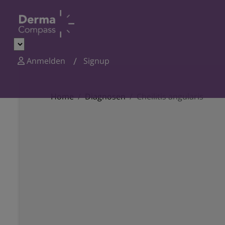
Anmelden
Signup
Home
Diagnosen
Cheilitis angularis