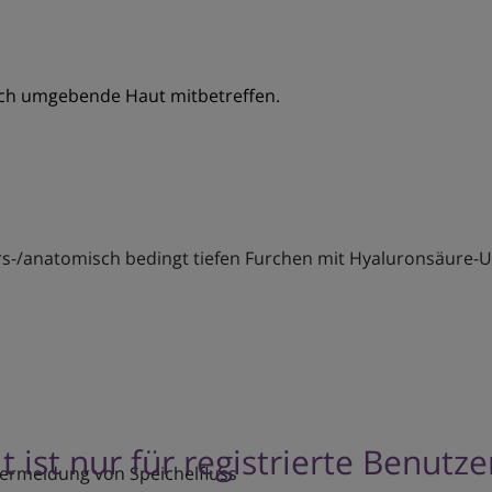
uch umgebende Haut mitbetreffen.
ers-/anatomisch bedingt tiefen Furchen mit Hyaluronsäure-
t ist nur für registrierte Benutz
Vermeidung von Speichelfluss