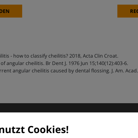
ktionen
DEN
RE
itis - how to classify cheilitis? 2018, Acta Clin Croat.
 angular cheilitis. Br Dent J. 1976 Jun 15;140(12):403-6.
nt angular cheilitis caused by dental flossing. J. Am. Acad.
matologie
nutzt Cookies!
orum (EDF) und Euroderm Excellence