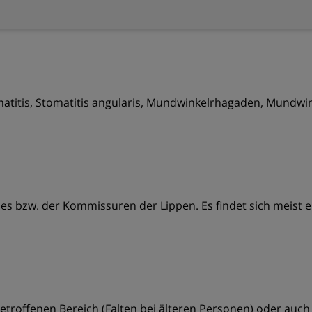
omatitis, Stomatitis angularis, Mundwinkelrhagaden, Mundwink
bzw. der Kommissuren der Lippen. Es findet sich meist ein
betroffenen Bereich (Falten bei älteren Personen) oder au