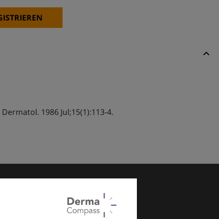
GISTRIEREN
 Dermatol. 1986 Jul;15(1):113-4.