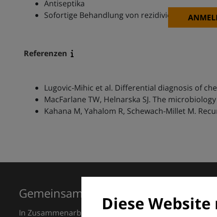
Antiseptika
Sofortige Behandlung von rezidivierenden Infe
ANMEL
Referenzen
Lugovic-Mihic et al. Differential diagnosis of cheil
MacFarlane TW, Helnarska SJ. The microbiology of
Kahana M, Yahalom R, Schewach-Millet M. Recurre
Gemeinsam für Exzellenz in der Der
Diese Website 
In Zusammenarbeit mit dem European Dermatology F