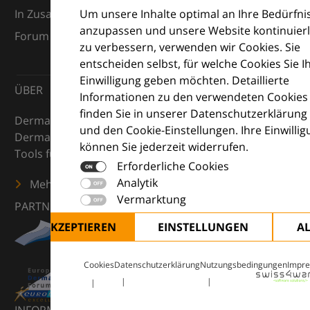
Um unsere Inhalte optimal an Ihre Bedürfni
In Zusammenarbeit mit dem European Dermatology
anzupassen und unsere Website kontinuierl
Forum (EDF) und Euroderm Excellence
zu verbessern, verwenden wir Cookies. Sie
entscheiden selbst, für welche Cookies Sie I
Einwilligung geben möchten. Detaillierte
ÜBER
Informationen zu den verwendeten Cookies
finden Sie in unserer Datenschutzerklärung
DermaCompass ist Ihr digitaler Kompass für die
und den Cookie-Einstellungen. Ihre Einwilli
Dermatologie – mit Wissen, Bildern und praktischen
können Sie jederzeit widerrufen.
Tools für den klinischen Alltag.
Erforderliche Cookies
Analytik
Mehr erfahren
Vermarktung
PARTNER
ALLE AKZEPTIEREN
EINSTELLUNGEN
A
Cookies
Datenschutzerklärung
Nutzungsbedingungen
Impr