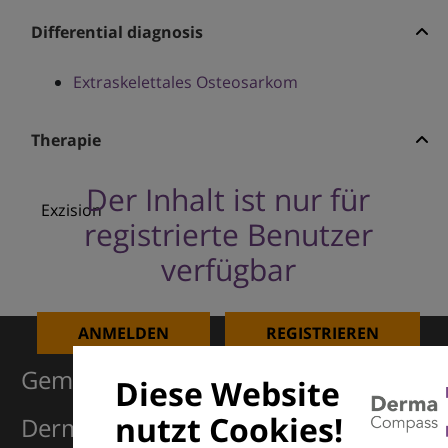
Differential diagnosis
Extraskelettales Osteosarkom
Therapie
Der Inhalt ist nur für
Exzision
registrierte Benutzer
verfügbar
ANMELDEN
REGISTRIEREN
Gemeinsam für Exzellenz in der
Diese Website
nutzt Cookies!
Dermatologie