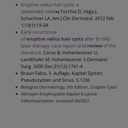
Eruptive vellus hair cysts: a
systematic revie
w.Torchia D, Vega J,
Schachner LA. Am J Clin Dermatol. 2012 Feb
1;13(1):19-28.
Early recurrence
of
eruptive
vellus
hair
cysts
after Er:YAG
laser therapy: case report and
review
of the
literature.
Coras B, Hohenleutner U,
Landthaler M, Hohenleutner S.Dermatol
Surg. 2005 Dec;31(12):1741-4
Braun Falco, 5. Auflage, Kapitel Zysten,
Pseudozysten und Sinus, S.1236
Bolognia Dermatology, 5th Edition, Chapter Cysts
Altmeyer Enzyklopädie Kapitel Eruptive
Vellushaarzysten, accessed 06/2021
​​​​​​​