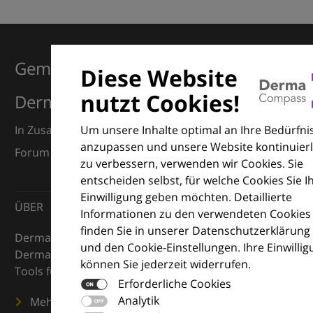
Gemeinsam für Exzellenz in der
Diese Website
nutzt Cookies!
Dermatologie
Um unsere Inhalte optimal an Ihre Bedürfni
In Zusammenarbeit mit dem European Dermatology
anzupassen und unsere Website kontinuierl
Forum (EDF) und Euroderm Excellence
zu verbessern, verwenden wir Cookies. Sie
entscheiden selbst, für welche Cookies Sie I
Einwilligung geben möchten. Detaillierte
ÜBER
Informationen zu den verwendeten Cookies
finden Sie in unserer Datenschutzerklärung
DermaCompass ist Ihr digitaler Kompass für die
und den Cookie-Einstellungen. Ihre Einwilli
Dermatologie – mit Wissen, Bildern und praktischen
können Sie jederzeit widerrufen.
Tools für den klinischen Alltag.
Erforderliche Cookies
Analytik
Mehr erfahren