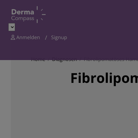
Anmelden
Signup
Home
Diagnosen
Fibrolipomatöses Ham
Fibrolip