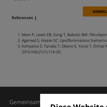
ANMEL
Referenzen
Mam P, Lewis EB, Song T, Bakotic BW. Fibrolipo
Agarwal S, Haase SC. Lipofibromatous hamartom
Kohyama S, Tanaka T, Okano E, Yanai T, Ochiai 
2016 Feb;21(1):116-20.
Gemeinsam für Exzellenz in der Der
Diese Website 