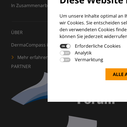
In Zusammenarbeit mit dem European Dermatology F
Um unsere Inhalte optimal an 
wir Cookies. Sie entscheiden se
den verwendeten Cookies finden
ÜBER
können Sie jederzeit widerrufen
DermaCompass ist Ihr digitaler Kompass für die Dermat
Erforderliche Cookies
Analytik
Mehr erfahren
Vermarktung
PARTNER
ALLE 