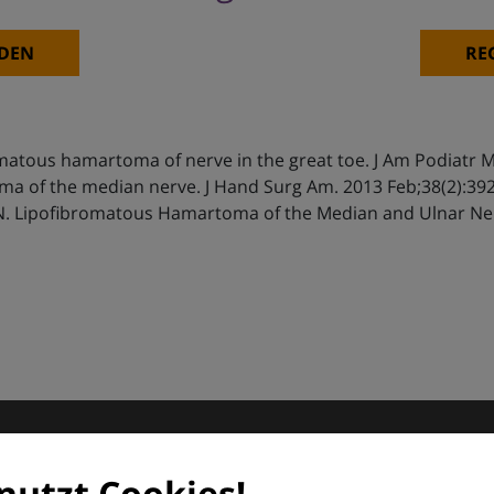
DEN
RE
matous hamartoma of nerve in the great toe. J Am Podiatr M
a of the median nerve. J Hand Surg Am. 2013 Feb;38(2):392-
N. Lipofibromatous Hamartoma of the Median and Ulnar Nerves
matologie
nutzt Cookies!