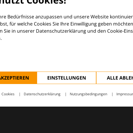
orum (EDF) und Euroderm Excellence
Ihre Bedürfnisse anzupassen und unsere Website kontinuier
lbst, für welche Cookies Sie Ihre Einwilligung geben möchten
 Sie in unserer Datenschutzerklärung und den Cookie-Einste
.
ologie – mit Wissen, Bildern und praktischen Tools für den 
AKZEPTIEREN
EINSTELLUNGEN
ALLE ABL
Cookies
Datenschutzerklärung
Nutzungsbedingungen
Impressu