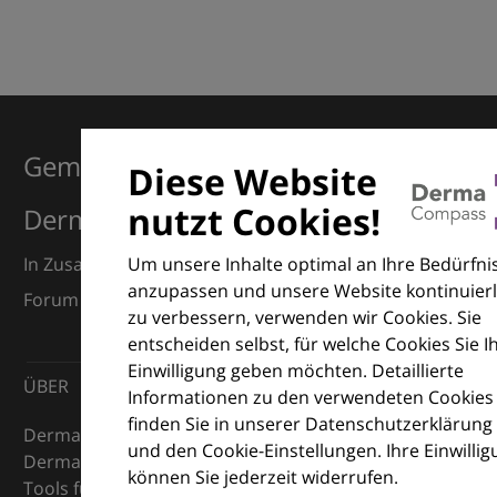
Gemeinsam für Exzellenz in der
Diese Website
nutzt Cookies!
Dermatologie
Um unsere Inhalte optimal an Ihre Bedürfni
In Zusammenarbeit mit dem European Dermatology
anzupassen und unsere Website kontinuierl
Forum (EDF) und Euroderm Excellence
zu verbessern, verwenden wir Cookies. Sie
entscheiden selbst, für welche Cookies Sie I
Einwilligung geben möchten. Detaillierte
ÜBER
Informationen zu den verwendeten Cookies
finden Sie in unserer Datenschutzerklärung
DermaCompass ist Ihr digitaler Kompass für die
und den Cookie-Einstellungen. Ihre Einwilli
Dermatologie – mit Wissen, Bildern und praktischen
können Sie jederzeit widerrufen.
Tools für den klinischen Alltag.