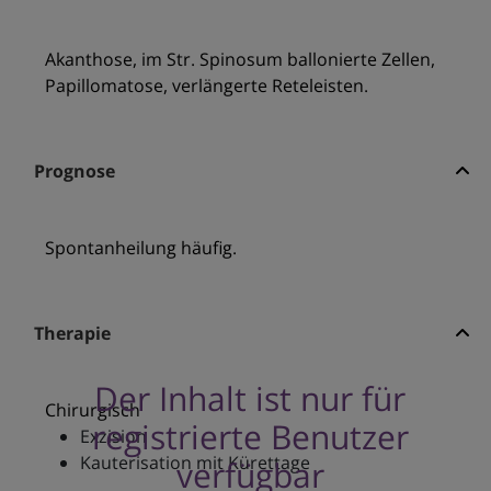
Akanthose, im Str. Spinosum ballonierte Zellen,
Papillomatose, verlängerte Reteleisten.
Prognose
Spontanheilung häufig.
Therapie
Der Inhalt ist nur für
Chirurgisch
registrierte Benutzer
Exzision
Kauterisation mit Kürettage
verfügbar