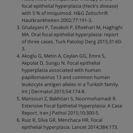
focal epithelial hyperplasia (Heck's disease)
with 5 % of imiquimod. H&G Zeitschrift
Hautkrankheiten 2002;77:191-3.
Ghalayani P, Tavakoli P, Eftekhari M, Haghighi
MA. Oral focal epithelial hyperplasia: report
of three cases. Turk Patoloji Derg 2015;31:60-
3.
Akoglu G, Metin A, Ceylan GG, Emre S,
Akpolat D, Sungu N. Focal epithelial
hyperplasia associated with human
papillomavirus 13 and common human
leukocyte antigen alleles in a Turkish family.
Int J Dermatol 2015;54:174-8.
Mansouri Z, Bakhtiari S, Noormohamadi R.
Extensive Focal Epithelial Hyperplasia: A Case
Report. Iran J Pathol 2015;10:300-5.
Ruiz R, Silva GR, Menchaca HR. Focal
epithelial hyperplasia. Lancet 2014;384:173.