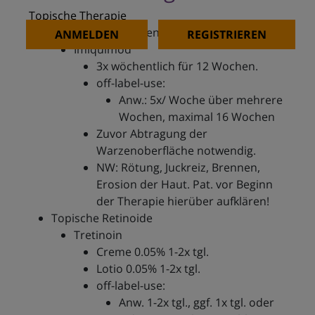
Topische Therapie
Immunmodulatoren
ANMELDEN
REGISTRIEREN
Imiquimod
3x wöchentlich für 12 Wochen.
off-label-use:
Anw.: 5x/ Woche über mehrere
Wochen, maximal 16 Wochen
Zuvor Abtragung der
Warzenoberfläche notwendig.
NW: Rötung, Juckreiz, Brennen,
Erosion der Haut. Pat. vor Beginn
der Therapie hierüber aufklären!
Topische Retinoide
Tretinoin
Creme 0.05% 1-2x tgl.
Lotio 0.05% 1-2x tgl.
off-label-use:
Anw. 1-2x tgl., ggf. 1x tgl. oder