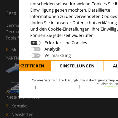
entscheiden selbst, für welche Cookies Sie I
Einwilligung geben möchten. Detaillierte
ÜBER
Informationen zu den verwendeten Cookies
finden Sie in unserer Datenschutzerklärung
DermaCompass ist Ihr digitaler Kompass für die
und den Cookie-Einstellungen. Ihre Einwilli
Dermatologie – mit Wissen, Bildern und praktischen
können Sie jederzeit widerrufen.
Tools für den klinischen Alltag.
Erforderliche Cookies
Analytik
Mehr erfahren
Vermarktung
PARTNER
ALLE AKZEPTIEREN
EINSTELLUNGEN
A
Cookies
Datenschutzerklärung
Nutzungsbedingungen
Impr
INFORMATIONEN
Kontakt
Newsletter