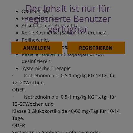
Der Inhalt ist nur für
Oft frustran!
registrierte Benutzer
Externe Therapie
Absetzen aller Antibiotika.
verfügbar
Keine Kosmetika (Salben und Cremes).
Polihexanid.
Reinigung mit Syndets.
ANMELDEN
REGISTRIEREN
Rasierer sollten mit Isopropanol 70%
desinfizieren.
Systemische Therapie
· Isotretinoin p.o. 0,5-1 mg/kg KG 1x tgl. für
12–20Wochen.
ODER
· Isotretinoin p.o. 0,5-1 mg/kg KG 1x tgl. für
12–20Wochen und
Klasse 3 Glukokortikoide 40-60 mg/Tag für 10-14
Tage.
ODER
Systemische Antibiose ( Cefotaxim oder