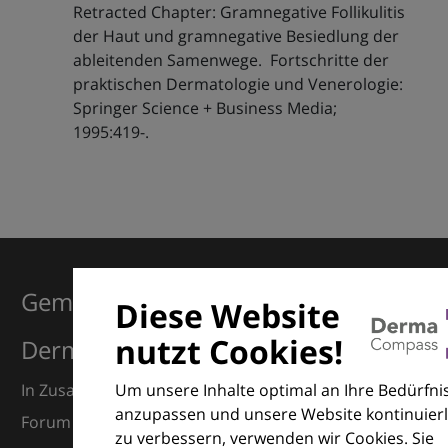
Retracted Chapter: Gramnegative Follikulitis
der Haut und gramnegative Besiedlung der
ableitenden Samenwege. Fortschritte der
praktischen Dermatologie und Venerologie:
Springer Science + Business Media;
1995:419-.
Gemeinsam für Exzellenz in der
Diese Website
nutzt Cookies!
Dermatologie
Um unsere Inhalte optimal an Ihre Bedürfni
In Zusammenarbeit mit dem European Dermatology
anzupassen und unsere Website kontinuierl
Forum (EDF) und Euroderm Excellence
zu verbessern, verwenden wir Cookies. Sie