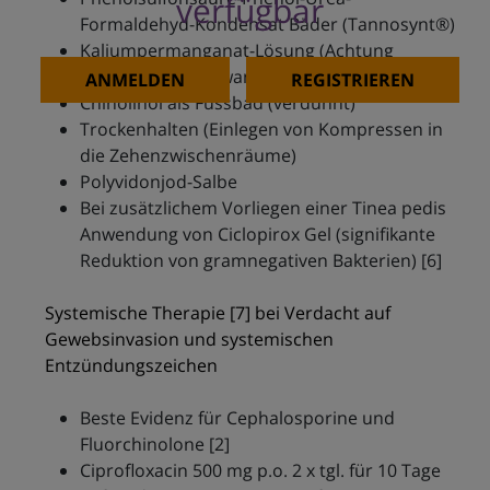
verfügbar
Formaldehyd-Kondensat Bäder (Tannosynt®)
Kaliumpermanganat-Lösung (Achtung
Verfärbung Badewanne)
ANMELDEN
REGISTRIEREN
Chinolinol als Fussbad (verdünnt)
Trockenhalten (Einlegen von Kompressen in
die Zehenzwischenräume)
Polyvidonjod-Salbe
Bei zusätzlichem Vorliegen einer Tinea pedis
Anwendung von Ciclopirox Gel (signifikante
Reduktion von gramnegativen Bakterien) [6]
Systemische Therapie [7] bei Verdacht auf
Gewebsinvasion und systemischen
Entzündungszeichen
Beste Evidenz für Cephalosporine und
Fluorchinolone [2]
Ciprofloxacin 500 mg p.o. 2 x tgl. für 10 Tage