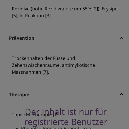
Rezidive (hohe Rezidivquote um 55% [2]), Erysipel
[5], Id-Reaktion [3].
Prävention
Trockenhalten der Füsse und
Zehenzwischenräume, antimykotische
Massnahmen [7].
Therapie
Der Inhalt ist nur für
Topische Therapie [7]
registrierte Benutzer
Phenolsulfonsäure-Phenol-Urea-