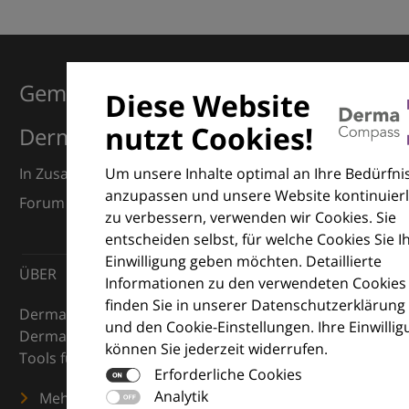
Gemeinsam für Exzellenz in der
Diese Website
nutzt Cookies!
Dermatologie
Um unsere Inhalte optimal an Ihre Bedürfni
In Zusammenarbeit mit dem European Dermatology
anzupassen und unsere Website kontinuierl
Forum (EDF) und Euroderm Excellence
zu verbessern, verwenden wir Cookies. Sie
entscheiden selbst, für welche Cookies Sie I
Einwilligung geben möchten. Detaillierte
ÜBER
Informationen zu den verwendeten Cookies
finden Sie in unserer Datenschutzerklärung
DermaCompass ist Ihr digitaler Kompass für die
und den Cookie-Einstellungen. Ihre Einwilli
Dermatologie – mit Wissen, Bildern und praktischen
können Sie jederzeit widerrufen.
Tools für den klinischen Alltag.
Erforderliche Cookies
Analytik
Mehr erfahren