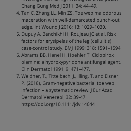
Chang Gung Med J 2011; 34: 44–49.
Tan C, Zhang LL, Min ZS. Toe web malodorous
maceration with well-demarcated punch-out
edge. Int Wound J 2016; 13: 1029–1030.
Dupuy A, Benchikhi H, Roujeau JC et al. Risk
factors for erysipelas of the leg (cellulitis):
case-control study. BMJ 1999; 318: 1591–1594.
Abrams BB, Hanel H, Hoehler T. Ciclopirox
olamine: a hydroxypyridone antifungal agent.
Clin Dermatol 1991; 9: 471–477.
Weidner, T., Tittelbach, J., Illing, T. and Elsner,
P. (2018), Gram-negative bacterial toe web
infection – a systematic review. J Eur Acad
Dermatol Venereol, 32: 39-47.
https://doi.org/10.1111/jdv.14644