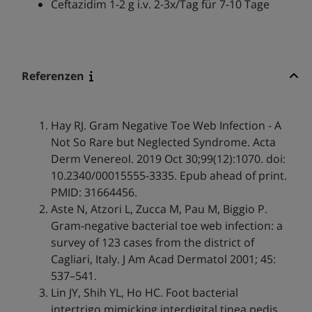
Ceftazidim 1-2 g i.v. 2-3x/Tag für 7-10 Tage
Referenzen
Hay RJ. Gram Negative Toe Web Infection - A
Not So Rare but Neglected Syndrome. Acta
Derm Venereol. 2019 Oct 30;99(12):1070. doi:
10.2340/00015555-3335. Epub ahead of print.
PMID: 31664456.
Aste N, Atzori L, Zucca M, Pau M, Biggio P.
Gram-negative bacterial toe web infection: a
survey of 123 cases from the district of
Cagliari, Italy. J Am Acad Dermatol 2001; 45:
537–541.
Lin JY, Shih YL, Ho HC. Foot bacterial
intertrigo mimicking interdigital tinea pedis.