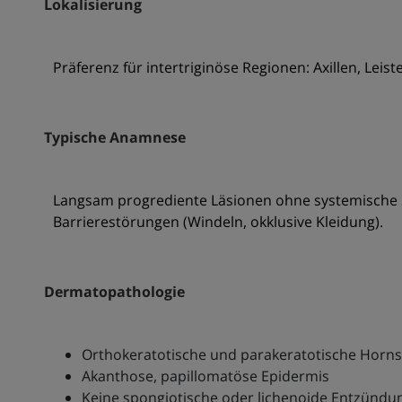
Lokalisierung
Präferenz für intertriginöse Regionen: Axillen, Leis
Typische Anamnese
Langsam progrediente Läsionen ohne systemische
Barrierestörungen (Windeln, okklusive Kleidung).
Dermatopathologie
Orthokeratotische und parakeratotische Hornsc
Akanthose, papillomatöse Epidermis
Keine spongiotische oder lichenoide Entzündu