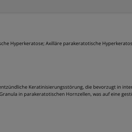
ische Hyperkeratose; Axilläre parakeratotische Hyperkeratos
entzündliche Keratinisierungsstörung, die bevorzugt in inte
ranula in parakeratotischen Hornzellen, was auf eine gestö