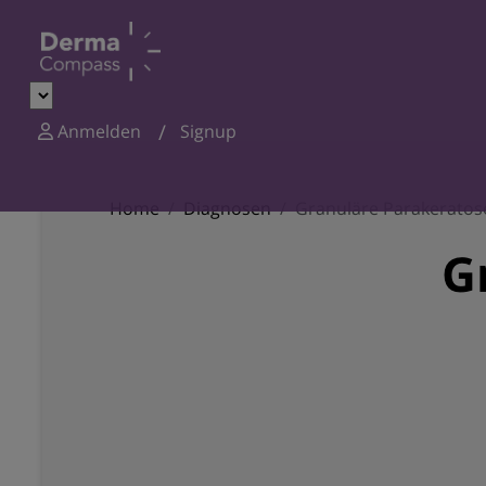
Anmelden
Signup
Home
Diagnosen
Granuläre Parakeratos
G