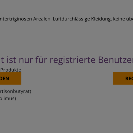
intertriginösen Arealen. Luftdurchlässige Kleidung, keine ü
t ist nur für registrierte Benutz
 Produkte
t
DEN
RE
rtisonbutyrat)
olimus)