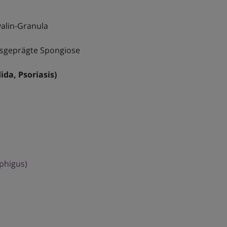
alin-Granula
usgeprägte Spongiose
ida, Psoriasis)
phigus)