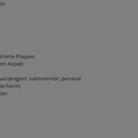
sis
ltrierte Plaques
dem Aspekt
Inguinalregion, submammär, perianal
ile Form)
nten