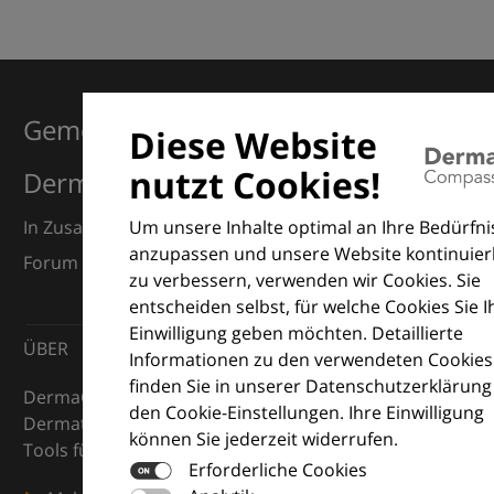
Gemeinsam für Exzellenz in der
Diese Website
nutzt Cookies!
Dermatologie
Um unsere Inhalte optimal an Ihre Bedürfni
In Zusammenarbeit mit dem European Dermatology
anzupassen und unsere Website kontinuier
Forum (EDF) und Euroderm Excellence
zu verbessern, verwenden wir Cookies. Sie
entscheiden selbst, für welche Cookies Sie I
Einwilligung geben möchten. Detaillierte
ÜBER
Informationen zu den verwendeten Cookies
finden Sie in unserer Datenschutzerklärun
DermaCompass ist Ihr digitaler Kompass für die
den Cookie-Einstellungen. Ihre Einwilligung
Dermatologie – mit Wissen, Bildern und praktischen
können Sie jederzeit widerrufen.
Tools für den klinischen Alltag.
Erforderliche Cookies