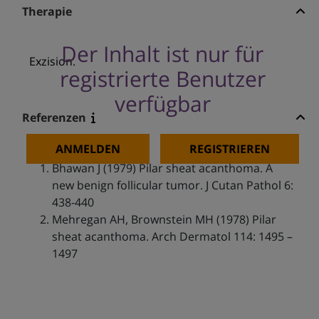
Therapie
Der Inhalt ist nur für
Exzision.
registrierte Benutzer
verfügbar
Referenzen
ANMELDEN
REGISTRIEREN
Bhawan J (1979) Pilar sheat acanthoma. A
new benign follicular tumor. J Cutan Pathol 6:
438-440
Mehregan AH, Brownstein MH (1978) Pilar
sheat acanthoma. Arch Dermatol 114: 1495 –
1497