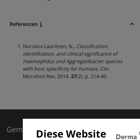
Referenzen
Norskov-Lauritsen, N.,
Classification,
identification, and clinical significance of
Haemophilus and Aggregatibacter species
with host specificity for humans.
Clin
Microbiol Rev, 2014.
27
(2): p. 214-40.
Gemeinsam für Exzellenz in der
Diese Website