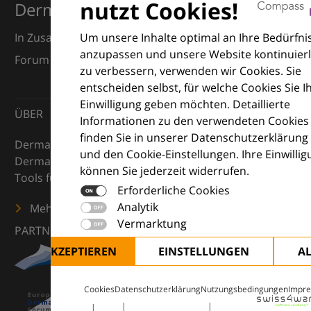
nutzt Cookies!
Dermatologie
Um unsere Inhalte optimal an Ihre Bedürfni
In Zusammenarbeit mit dem European Dermatology
anzupassen und unsere Website kontinuierl
Forum (EDF) und Euroderm Excellence
zu verbessern, verwenden wir Cookies. Sie
entscheiden selbst, für welche Cookies Sie I
Einwilligung geben möchten. Detaillierte
ÜBER
Informationen zu den verwendeten Cookies
finden Sie in unserer Datenschutzerklärung
DermaCompass ist Ihr digitaler Kompass für die
und den Cookie-Einstellungen. Ihre Einwilli
Dermatologie – mit Wissen, Bildern und praktischen
können Sie jederzeit widerrufen.
Tools für den klinischen Alltag.
Erforderliche Cookies
Analytik
Mehr erfahren
Vermarktung
PARTNER
ALLE AKZEPTIEREN
EINSTELLUNGEN
A
Cookies
Datenschutzerklärung
Nutzungsbedingungen
Impr