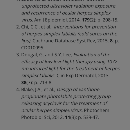
unprotected ultraviolet radiation exposure
and recurrence of ocular herpes simplex
virus.
Am J Epidemiol, 2014.
179
(2): p. 208-15.
Chi, C.C., et al.,
Interventions for prevention
of herpes simplex labialis (cold sores on the
lips).
Cochrane Database Syst Rev, 2015.
8
: p.
CD010095.
Dougal, G. and S.Y. Lee,
Evaluation of the
efficacy of low-level light therapy using 1072
nm infrared light for the treatment of herpes
simplex labialis.
Clin Exp Dermatol, 2013.
38
(7): p. 713-8.
Blake, J.A., et al.,
Design of xanthone
propionate photolabile protecting group
releasing acyclovir for the treatment of
ocular herpes simplex virus.
Photochem
Photobiol Sci, 2012.
11
(3): p. 539-47.