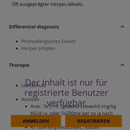
Oft ausgeprägter Herpes labialis.
Differential diagnosis
Photoallergisches Ekzem
Herpes simplex
Therapie
Der Inhalt ist nur für
Lichtschutz
registrierte Benutzer
Aciclovir
verfügbar
Anw.: 3x 5-10 (gemäss Lebwohl) !mg/kg
KG/d i.v. oder 5x200mg per os ja nach
Klinik
ANMELDEN
REGISTRIEREN
KI: Überempfindlichkeit, Stillzeit