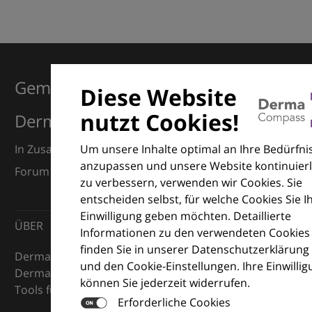
Gemeinsam für Exzellenz in der
Diese Website
nutzt Cookies!
Dermatologie
Um unsere Inhalte optimal an Ihre Bedürfni
In Zusammenarbeit mit dem European Dermatology
anzupassen und unsere Website kontinuierl
Forum (EDF) und Euroderm Excellence
zu verbessern, verwenden wir Cookies. Sie
entscheiden selbst, für welche Cookies Sie I
Einwilligung geben möchten. Detaillierte
ÜBER
Informationen zu den verwendeten Cookies
finden Sie in unserer Datenschutzerklärung
DermaCompass ist Ihr digitaler Kompass für die
und den Cookie-Einstellungen. Ihre Einwilli
Dermatologie – mit Wissen, Bildern und praktischen
können Sie jederzeit widerrufen.
Tools für den klinischen Alltag.
Erforderliche Cookies