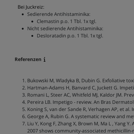
Bei Juckreiz:
Sedierende Antihistaminika:
Clemastin p.o. 1 Tbl. 1x tgl.
Nicht sedierende Antihistaminika:
Desloratadin p.o. 1 Tbl. 1x tgl.
Referenzen
Bukowski M, Wladyka B, Dubin G. Exfoliative tox
Hartman-Adams H, Banvard C, Juckett G. Impeti
Romani L, Steer AC, Whitfeld MJ, Kaldor JM. Pre
Pereira LB. Impetigo - review. An Bras Dermatol
Koning S, van der Sande R, Verhagen AP, et al.
George A, Rubin G. A systematic review and met
Liu Y, Kong F, Zhang X, Brown M, Ma L , Yang Y.
2007 shows community-associated methicillin-