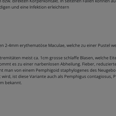
 bzw. direkten Körperkontakt. In seltenen Fällen können au
igen und eine Infektion erleichtern
ten 2-4mm erythematöse Maculae, welche zu einer Pustel wer
remitäten meist ca. 1cm grosse schlaffe Blasen, welche Eiter
mmt es zu einer narbenlosen Abheilung. Fieber, reduziert
cht man von einem Pemphigoid staphylogenes des Neugebor
wird, ist diese Variante auch als Pemphigus contagiosus,
um bekannt.