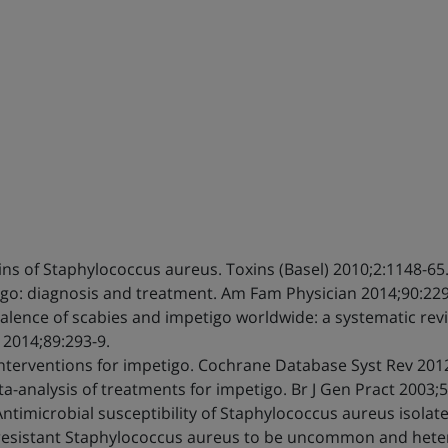
ins of Staphylococcus aureus. Toxins (Basel) 2010;2:1148-65
go: diagnosis and treatment. Am Fam Physician 2014;90:229
valence of scabies and impetigo worldwide: a systematic revi
 2014;89:293-9.
 Interventions for impetigo. Cochrane Database Syst Rev 20
a-analysis of treatments for impetigo. Br J Gen Pract 2003;
 Antimicrobial susceptibility of Staphylococcus aureus isola
resistant Staphylococcus aureus to be uncommon and heter