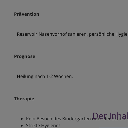
Prävention
Reservoir Nasenvorhof sanieren, persönliche Hygie
Prognose
Heilung nach 1-2 Wochen.
Therapie
Der Inhal
Kein Besuch des Kindergarten oder der Schule 
Strikte Hygiene!