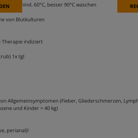
und mit mind. 60°C, besser 90°C waschen
DEN
RE
e von Blutkulturen
e Therapie indiziert
rub) 1x tgl
 von Allgemeinsymptomen (Fieber, Gliederschmerzen, Lympha
hsene und Kinder > 40 kg)
e, perianal)!