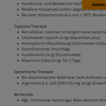
Handtücher und Bettwäsche häufige Wechseln 
ANMEL
Befallene Hautareale sollten abgedeckt werden
Bei einer Körpertemperatur von > 38°C Abnahm
Topische Therapie
Bei solitären Läsionen ist lediglich eine topisch
Chlorhexidin topisch 2x tgl (Bepanthen plus)
Antiseptische Waschlösung (Chlorhexidin LifoSc
Desinfizierende Umschläge
Fucidinsäure 2x tgl (Fucidinsalbe)
Mupirocin-Salbe 2x tgl. für 5 Tage
Systemische Therapie
Bei disseminiertem Befall bzw. beim Auftreten
Augmentin p.o. 625 (500/125) mg 3x tgl. (Erwac
Bei Rezidiv:
Mgl. chronischer Keimträger Bakt.-Abstrich (Nas