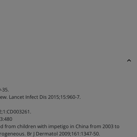
.
-35.
ew. Lancet Infect Dis 2015;15:960-7.
12;1:CD003261.
53:480
ted from children with impetigo in China from 2003 to
ogeneous. Br J Dermatol 2009;161:1347-50.