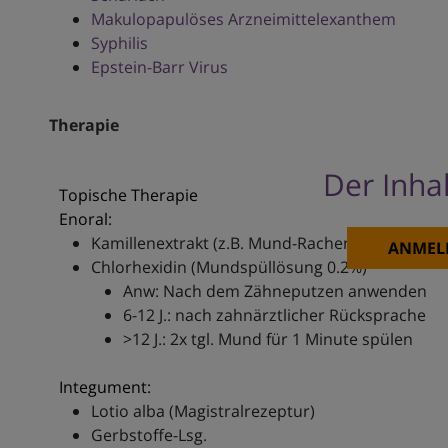
Makulopapulöses Arzneimittelexanthem
Syphilis
Epstein-Barr Virus
Therapie
Der Inhal
Topische Therapie
Enoral:
Kamillenextrakt (z.B. Mund-Rachenspray)
ANMEL
Chlorhexidin (Mundspüllösung 0.2%)
Anw: Nach dem Zähneputzen anwenden
6-12 J.: nach zahnärztlicher Rücksprache
>12 J.: 2x tgl. Mund für 1 Minute spülen
Integument:
Lotio alba (Magistralrezeptur)
Gerbstoffe-Lsg.