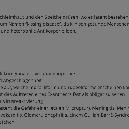
dschleimhaut und den Speicheldrüsen, wo es latent bestehen 
m Namen “kissing disease”, da klinisch gesunde Menschen 
n und heterophile Antikörper bilden.
lokoregionaler Lymphadenopathie
nd Abgeschlagenheit
e auf, welche morbilliform und rubeoliforme erscheinen k
ist das Auftreten eines Exanthems fast als obligat zu sehen
 Virusreaktivierung
teht die Gefahr einer letalen Milzruptur), Meningitis, Menin
 Myokarditis, Glomerulonephritis, einem Guillan-Barré-Synd
stehen.