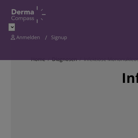
Anmelden
Signup
Home
Diagnosen
Infektiöse Mononukleo
In