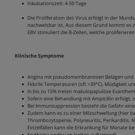
Inkubationszeit: 4-50 Tage
Die Proliferation des Virus erfolgt in der Mun
nachweisbar ist. Aus diesem Grund kommt es zu
EBV stimuliert die B-Zellen, welche proliferiere
Klinische Symptome
Angina mit pseudomembranösen Belägen und 
Febrile Temperaturen (oft >39°C), Müdigkeit u
In bis zu 15% treten makulopapulöse Exanthem
Sofern eine Behandlung mit Ampicillin erfolgt, 
Bei Immunsuppression besteht die Gefahr einer
Zudem kann es zu einer Milzschwellung (hier bes
Thrombozytopenie, Polyneuritis, Perikarditis,
Einzelfällen kann die Erkrankung für Monate be
Erythema nodosum (selten auftretend)