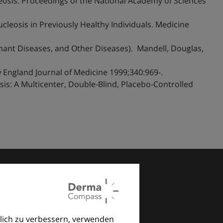
leosis. Proceedings of the National Academy of Sciences
cleosis in Previously Healthy Individuals. Medicine
nant Diseases, and Other Diseases). Mandell, Douglas,
England Journal of Medicine 1999;340:969-.
osis: A Multicenter, Double-Blind, Placebo-Controlled
lich zu verbessern, verwenden