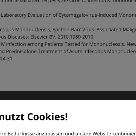
's tumor-associated herpes-ytpe virus to infectious mononuc
nd Laboratory Evaluation of Cytomegalovirus-Induced Mononu
ectious Mononucleosis, Epstein-Barr Virus–Associated Malig
ous Diseases: Elsevier BV; 2010:1989-2010.
IV Infection among Patients Tested for Mononucleosis. New 
vir and Prednisolone Treatment of Acute Infectious Mononucle
324-31.
matologie
nutzt Cookies!
orum (EDF) und Euroderm Excellence
Ihre Bedürfnisse anzupassen und unsere Website kontinuier