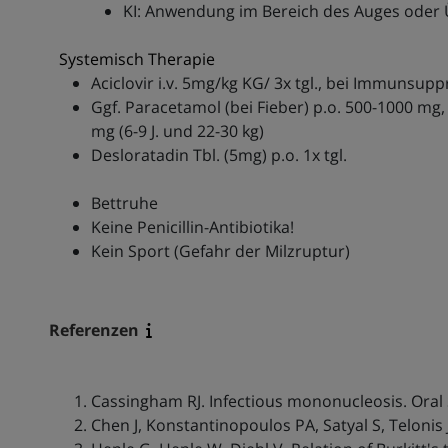
KI: Anwendung im Bereich des Auges oder Ü
Systemisch Therapie
Aciclovir i.v. 5mg/kg KG/ 3x tgl., bei Immunsupp
Ggf. Paracetamol (bei Fieber) p.o. 500-1000 mg, 
mg (6-9 J. und 22-30 kg)
Desloratadin Tbl. (5mg) p.o. 1x tgl.
Bettruhe
Keine Penicillin-Antibiotika!
Kein Sport (Gefahr der Milzruptur)
Referenzen
Cassingham RJ. Infectious mononucleosis. Oral 
Chen J, Konstantinopoulos PA, Satyal S, Telonis