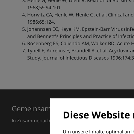
Henle G, Henle W, Diehl V. Relation of Burkitt
1968;59:94-101.
Horwitz CA, Henle W, Henle G, et al. Clinical a
1986;65:124.
Johannsen EC, Kaye KM. Epstein-Barr Virus (Inf
and Bennett's Principles and Practice of Infecti
Rosenberg ES, Caliendo AM, Walker BD. Acute H
Tynell E, Aurelius E, Brandell A, et al. Acyclo
Study. Journal of Infectious Diseases 1996;174:
Gemeinsam für Exzellenz in der Der
Diese Website 
In Zusammenarbeit mit dem European Dermatology F
Um unsere Inhalte optimal an 