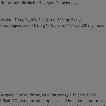
berempfindlichkeit z.B. gegen Propylenglycol
ression. 10mg/kg KG/ 3x tgl; p.o. 800 mg 5x tgl.
max. Tagesdosis (TD): 4 g (> 12 J. und >40 kg); 500 mg, max. 
Surgery, Oral Medicine, Oral Pathology 1971;31:610-23.
 J, Blair DC. Just another simple case of infectious mononuc