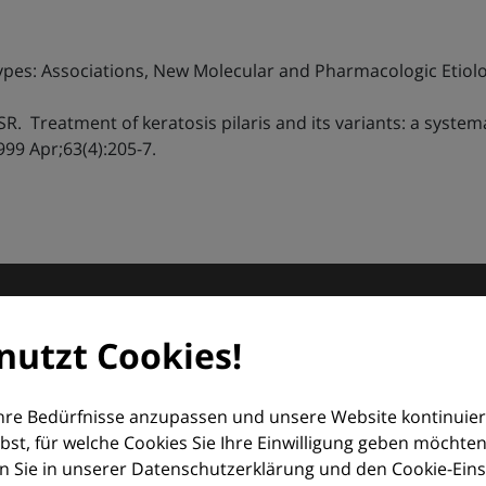
btypes: Associations, New Molecular and Pharmacologic Etiol
SR. Treatment of keratosis pilaris and its variants: a system
1999 Apr;63(4):205-7.
matologie
nutzt Cookies!
orum (EDF) und Euroderm Excellence
Ihre Bedürfnisse anzupassen und unsere Website kontinuier
lbst, für welche Cookies Sie Ihre Einwilligung geben möchten
 Sie in unserer Datenschutzerklärung und den Cookie-Einste