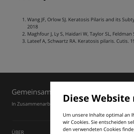
Wang JF, Orlow SJ. Keratosis Pilaris and its Su
2018
Maghfour J, Ly S, Haidari W, Taylor SL, Feldman 
Lateef A, Schwartz RA. Keratosis pilaris. Cutis. 
Gemeinsam für Exzellenz in der Der
Diese Website 
In Zusammenarbeit mit dem European Dermatology F
Um unsere Inhalte optimal an 
wir Cookies. Sie entscheiden se
den verwendeten Cookies finden
ÜBER