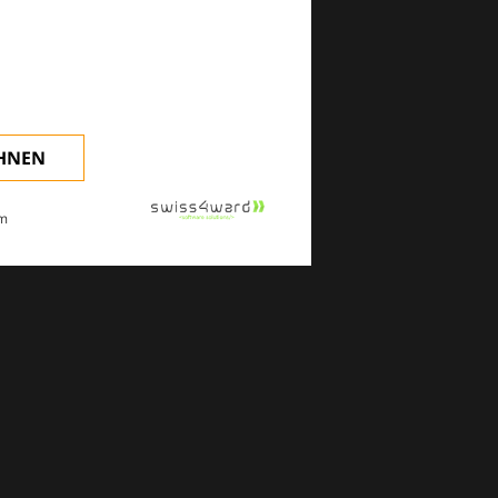
klinischen Alltag.
EHNEN
m