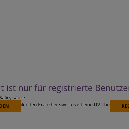
t ist nur für registrierte Benutz
alicylsäure.
nd des fehlenden Krankheitswertes ist eine UV-Therapie nicht
DEN
RE