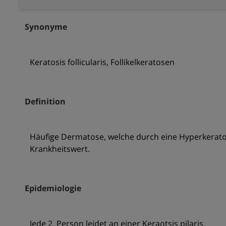
Synonyme
Keratosis follicularis, Follikelkeratosen
Definition
Häufige Dermatose, welche durch eine Hyperkeratose
Krankheitswert.
Epidemiologie
Jede 2. Person leidet an einer Keraotsis pilaris.