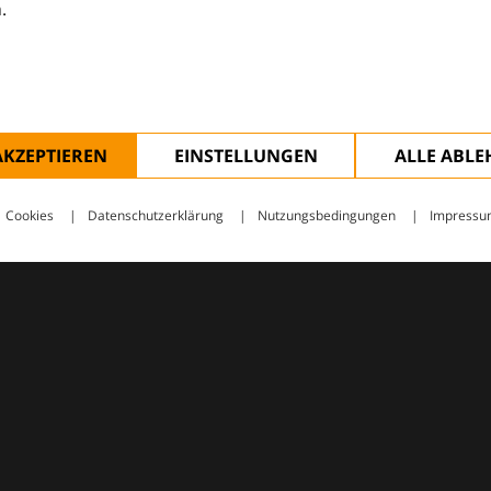
.
ologie – mit Wissen, Bildern und praktischen Tools für den 
AKZEPTIEREN
EINSTELLUNGEN
ALLE ABL
Cookies
Datenschutzerklärung
Nutzungsbedingungen
Impressu