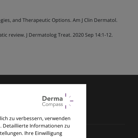
ogies, and Therapeutic Options. Am J Clin Dermatol.
atic review. J Dermatolog Treat. 2020 Sep 14:1-12.
lich zu verbessern, verwenden
. Detaillierte Informationen zu
llungen. Ihre Einwilligung