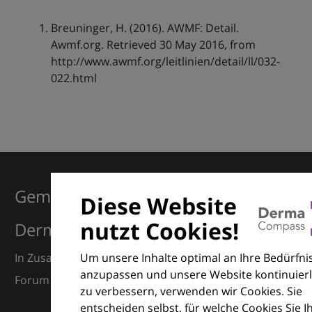
Breuninger, H. (2016). AWMF: Detail.
Awmf.org. Retrieved 30 May 2016, from
http://www.awmf.org/leitlinien/detail/ll/032-
022.html
Gemeinsam für Exzellenz in der
Diese Website
nutzt Cookies!
Dermatologie
Um unsere Inhalte optimal an Ihre Bedürfni
In Zusammenarbeit mit dem European Dermatology
anzupassen und unsere Website kontinuierl
Forum (EDF) und Euroderm Excellence
zu verbessern, verwenden wir Cookies. Sie
entscheiden selbst, für welche Cookies Sie I