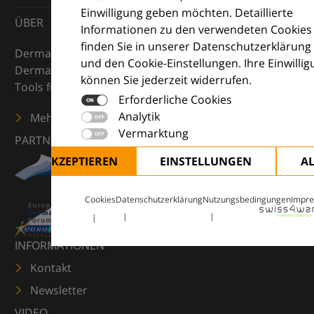
Einwilligung geben möchten. Detaillierte
ÜBER
Informationen zu den verwendeten Cookies
finden Sie in unserer Datenschutzerklärung
DermaCompass ist Ihr digitaler Kompass für die
und den Cookie-Einstellungen. Ihre Einwilli
Dermatologie – mit Wissen, Bildern und praktischen
können Sie jederzeit widerrufen.
Tools für den klinischen Alltag.
Erforderliche Cookies
Analytik
Mehr erfahren
Vermarktung
PARTNER
ALLE AKZEPTIEREN
EINSTELLUNGEN
A
Cookies
Datenschutzerklärung
Nutzungsbedingungen
Impr
INFORMATIONEN
Kontakt
Newsletter
VIDEO