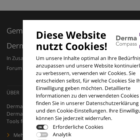
Gemeinsam für Exzellenz in der
Diese Website
nutzt Cookies!
Dermatologie
Um unsere Inhalte optimal an Ihre Bedürfni
In Zusammenarbeit mit dem European Dermatology
anzupassen und unsere Website kontinuierl
Forum (EDF) und Euroderm Excellence
zu verbessern, verwenden wir Cookies. Sie
entscheiden selbst, für welche Cookies Sie I
Einwilligung geben möchten. Detaillierte
ÜBER
Informationen zu den verwendeten Cookies
finden Sie in unserer Datenschutzerklärung
DermaCompass ist Ihr digitaler Kompass für die
und den Cookie-Einstellungen. Ihre Einwilli
Dermatologie – mit Wissen, Bildern und praktischen
können Sie jederzeit widerrufen.
Tools für den klinischen Alltag.
Erforderliche Cookies
Analytik
Mehr erfahren