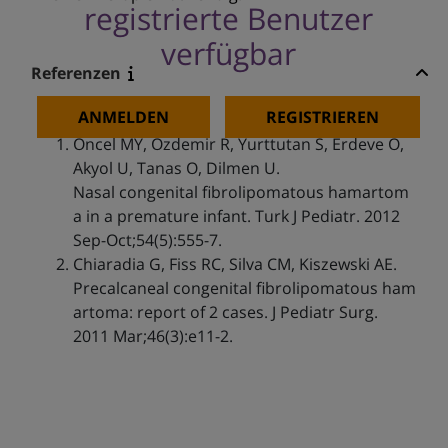
registrierte Benutzer
verfügbar
Referenzen
ANMELDEN
REGISTRIEREN
Oncel MY, Ozdemir R, Yurttutan S, Erdeve O,
Akyol U, Tanas O, Dilmen U.
Nasal congenital fibrolipomatous hamartom
a in a premature infant. Turk J Pediatr. 2012
Sep-Oct;54(5):555-7.
Chiaradia G, Fiss RC, Silva CM, Kiszewski AE.
Precalcaneal congenital fibrolipomatous ham
artoma: report of 2 cases. J Pediatr Surg.
2011 Mar;46(3):e11-2.