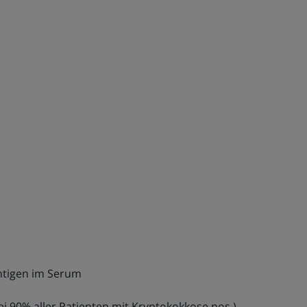
ntigen im Serum
(bei 90% aller Patienten mit Kryptokokkose pos.)