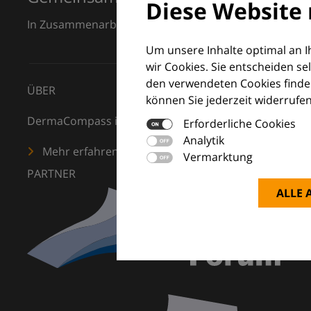
Diese Website 
In Zusammenarbeit mit dem European Dermatology F
Um unsere Inhalte optimal an 
wir Cookies. Sie entscheiden se
den verwendeten Cookies finden
ÜBER
können Sie jederzeit widerrufen
DermaCompass ist Ihr digitaler Kompass für die Dermat
Erforderliche Cookies
Analytik
Mehr erfahren
Vermarktung
PARTNER
ALLE 