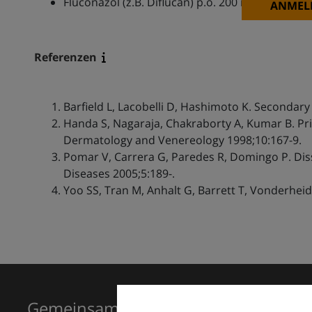
Fluconazol (z.B. Diflucan) p.o. 200 mg 1x tgl.
ANMEL
Referenzen
Barfield L, Lacobelli D, Hashimoto K. Secondary
Handa S, Nagaraja, Chakraborty A, Kumar B. P
Dermatology and Venereology 1998;10:167-9.
Pomar V, Carrera G, Paredes R, Domingo P. Diss
Diseases 2005;5:189-.
Yoo SS, Tran M, Anhalt G, Barrett T, Vonderheid
Gemeinsam für Exzellenz in der Der