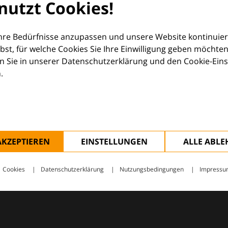
nutzt Cookies!
orum (EDF) und Euroderm Excellence
Ihre Bedürfnisse anzupassen und unsere Website kontinuier
lbst, für welche Cookies Sie Ihre Einwilligung geben möchten
 Sie in unserer Datenschutzerklärung und den Cookie-Einste
.
ologie – mit Wissen, Bildern und praktischen Tools für den 
AKZEPTIEREN
EINSTELLUNGEN
ALLE ABL
Cookies
Datenschutzerklärung
Nutzungsbedingungen
Impressu