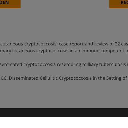
DEN
RE
 cutaneous cryptococcosis: case report and review of 22 cas
rimary cutaneous cryptococcosis in an immune competent pa
eminated cryptococcosis resembling milliary tuberculosis in
 EC. Disseminated Cellulitic Cryptococcosis in the Setting o
matologie