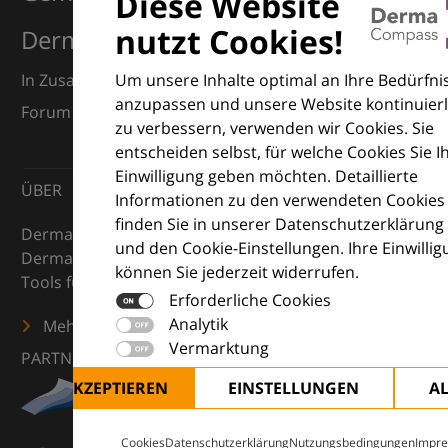
Diese Website
nutzt Cookies!
Dermatologie
Um unsere Inhalte optimal an Ihre Bedürfni
In Zusammenarbeit mit dem European Dermatology
anzupassen und unsere Website kontinuierl
Forum (EDF) und Euroderm Excellence
zu verbessern, verwenden wir Cookies. Sie
entscheiden selbst, für welche Cookies Sie I
Einwilligung geben möchten. Detaillierte
ÜBER
Informationen zu den verwendeten Cookies
finden Sie in unserer Datenschutzerklärung
DermaCompass ist Ihr digitaler Kompass für die
und den Cookie-Einstellungen. Ihre Einwilli
Dermatologie – mit Wissen, Bildern und praktischen
können Sie jederzeit widerrufen.
Tools für den klinischen Alltag.
Erforderliche Cookies
Analytik
Mehr erfahren
Vermarktung
PARTNER
ALLE AKZEPTIEREN
EINSTELLUNGEN
A
Cookies
Datenschutzerklärung
Nutzungsbedingungen
Impr