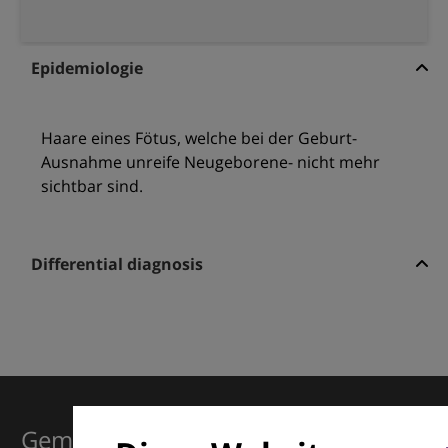
Epidemiologie
Haare eines Fötus, welche bei der Geburt-
Ausnahme unreife Neugeborene- nicht mehr
sichtbar sind.
Differential diagnosis
Gemeinsam für Exzellenz in der