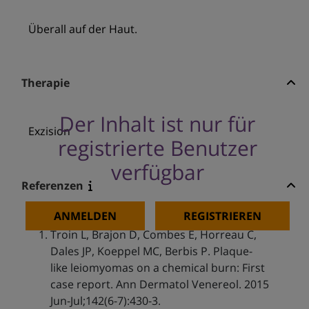
Überall auf der Haut.
Therapie
Der Inhalt ist nur für
Exzision
registrierte Benutzer
verfügbar
Referenzen
ANMELDEN
REGISTRIEREN
Troin L, Brajon D, Combes E, Horreau C,
Dales JP, Koeppel MC, Berbis P. Plaque-
like leiomyomas on a chemical burn: First
case report. Ann Dermatol Venereol. 2015
Jun-Jul;142(6-7):430-3.