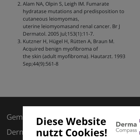
Alam NA, Olpin S, Leigh IM. Fumarate
hydratase mutations and predisposition to
cutaneous leiomyomas,
uterine leiomyomasand renal cancer. Br J
Dermatol. 2005 Jul;153(1):11-7.
Kutzner H, Hügel H, Rütten A, Braun M.
Acquired benign myofibroma of
the skin (adult myofibroma). Hautarzt. 1993
Sep;44(9):561-8
Gemeinsam für Exzellenz in der
Diese Website
nutzt Cookies!
Dermatologie