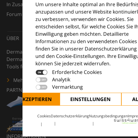
Um unsere Inhalte optimal an Ihre Bedürfni
In Zusammenarbeit mit dem European Dermatology
anzupassen und unsere Website kontinuierl
Forum (EDF) und Euroderm Excellence
zu verbessern, verwenden wir Cookies. Sie
entscheiden selbst, für welche Cookies Sie I
Einwilligung geben möchten. Detaillierte
ÜBER
Informationen zu den verwendeten Cookies
finden Sie in unserer Datenschutzerklärung
DermaCompass ist Ihr digitaler Kompass für die
und den Cookie-Einstellungen. Ihre Einwilli
Dermatologie – mit Wissen, Bildern und praktischen
können Sie jederzeit widerrufen.
Tools für den klinischen Alltag.
Erforderliche Cookies
Analytik
Mehr erfahren
Vermarktung
PARTNER
ALLE AKZEPTIEREN
EINSTELLUNGEN
A
Cookies
Datenschutzerklärung
Nutzungsbedingungen
Impr
INFORMATIONEN