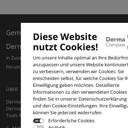
Gemeinsam für Exzellenz in der
Diese Website
nutzt Cookies!
Dermatologie
Um unsere Inhalte optimal an Ihre Bedürfni
In Zusammenarbeit mit dem European Dermatology
anzupassen und unsere Website kontinuierl
Forum (EDF) und Euroderm Excellence
zu verbessern, verwenden wir Cookies. Sie
entscheiden selbst, für welche Cookies Sie I
Einwilligung geben möchten. Detaillierte
ÜBER
Informationen zu den verwendeten Cookies
finden Sie in unserer Datenschutzerklärung
DermaCompass ist Ihr digitaler Kompass für die
und den Cookie-Einstellungen. Ihre Einwilli
Dermatologie – mit Wissen, Bildern und praktischen
können Sie jederzeit widerrufen.
Tools für den klinischen Alltag.
Erforderliche Cookies
Analytik