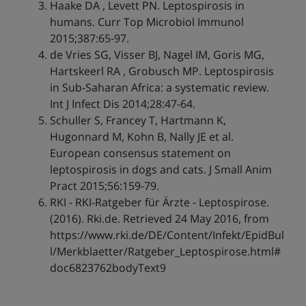
Haake DA , Levett PN. Leptospirosis in
humans. Curr Top Microbiol Immunol
2015;387:65-97.
de Vries SG, Visser BJ, Nagel IM, Goris MG,
Hartskeerl RA , Grobusch MP. Leptospirosis
in Sub-Saharan Africa: a systematic review.
Int J Infect Dis 2014;28:47-64.
Schuller S, Francey T, Hartmann K,
Hugonnard M, Kohn B, Nally JE et al.
European consensus statement on
leptospirosis in dogs and cats. J Small Anim
Pract 2015;56:159-79.
RKI - RKI-Ratgeber für Ärzte - Leptospirose.
(2016). Rki.de. Retrieved 24 May 2016, from
https://www.rki.de/DE/Content/Infekt/EpidBul
l/Merkblaetter/Ratgeber_Leptospirose.html#
doc6823762bodyText9