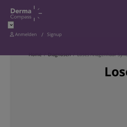
Anmelden
Signup
Home
Diagnosen
Loses Anagenhaar Sy
Los