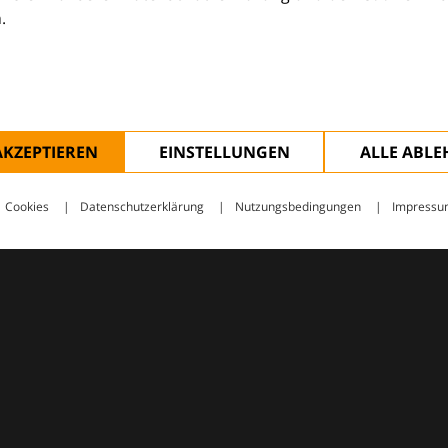
.
ologie – mit Wissen, Bildern und praktischen Tools für den 
AKZEPTIEREN
EINSTELLUNGEN
ALLE ABL
Cookies
Datenschutzerklärung
Nutzungsbedingungen
Impressu