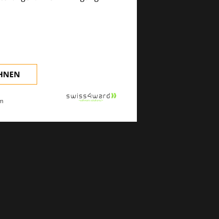
klinischen Alltag.
EHNEN
m