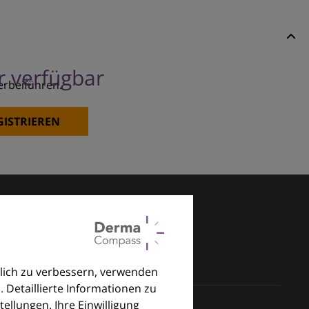
er verfügbar
erbeiführen.
GISTRIEREN
lich zu verbessern, verwenden
. Detaillierte Informationen zu
llungen. Ihre Einwilligung