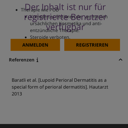
Der Inhalt ist nur für
Therapie wie POD
registrierte Benutzer
Komplettes Sistieren der vermutlich
ursächlichen Kosmetika und anti-
verfügbar
entzündliche Therapie.
Steroide verboten.
ANMELDEN
REGISTRIEREN
Referenzen
Baratli et al. [Lupoid Perioral Dermatitis as a
special form of perioral dermatitis]. Hautarzt
2013