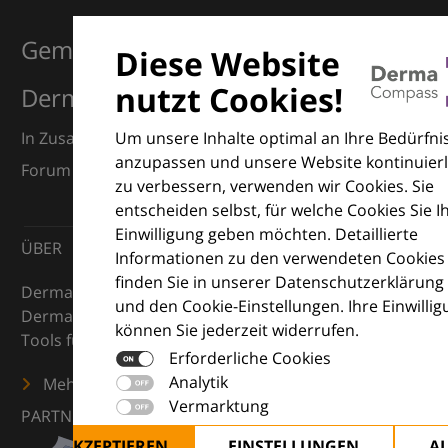
Gemeinsam für Exzellenz in der
Diese Website
nutzt Cookies!
Dermatologie
Um unsere Inhalte optimal an Ihre Bedürfni
In Zusammenarbeit mit dem European Dermatology
anzupassen und unsere Website kontinuierl
Forum (EDF) und Euroderm Excellence
zu verbessern, verwenden wir Cookies. Sie
entscheiden selbst, für welche Cookies Sie I
Einwilligung geben möchten. Detaillierte
ÜBER
Informationen zu den verwendeten Cookies
finden Sie in unserer Datenschutzerklärung
DermaCompass ist Ihr digitaler Kompass für die
und den Cookie-Einstellungen. Ihre Einwilli
Dermatologie – mit Wissen, Bildern und praktischen
können Sie jederzeit widerrufen.
Tools für den klinischen Alltag.
Erforderliche Cookies
Analytik
Mehr erfahren
Vermarktung
PARTNER
ALLE AKZEPTIEREN
EINSTELLUNGEN
A