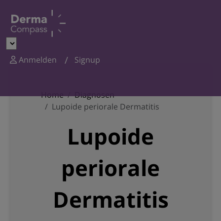
Anmelden
Signup
Home
Diagnosen
Lupoide periorale Dermatitis
Lupoide
periorale
Dermatitis