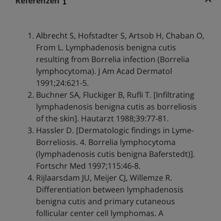
Referenzen
Albrecht S, Hofstadter S, Artsob H, Chaban O,
From L. Lymphadenosis benigna cutis
resulting from Borrelia infection (Borrelia
lymphocytoma). J Am Acad Dermatol
1991;24:621-5.
Buchner SA, Fluckiger B, Rufli T. [Infiltrating
lymphadenosis benigna cutis as borreliosis
of the skin]. Hautarzt 1988;39:77-81.
Hassler D. [Dermatologic findings in Lyme-
Borreliosis. 4. Borrelia lymphocytoma
(lymphadenosis cutis benigna Baferstedt)].
Fortschr Med 1997;115:46-8.
Rijlaarsdam JU, Meijer CJ, Willemze R.
Differentiation between lymphadenosis
benigna cutis and primary cutaneous
follicular center cell lymphomas. A