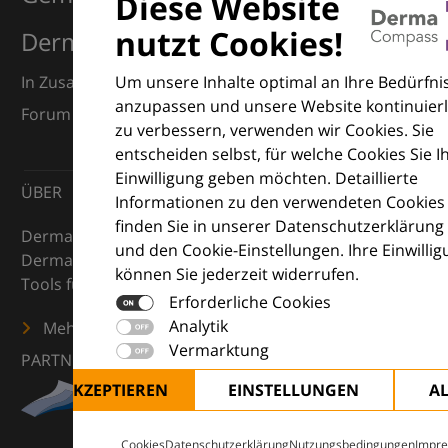
Diese Website
nutzt Cookies!
Dermatologie
Um unsere Inhalte optimal an Ihre Bedürfni
In Zusammenarbeit mit dem European Dermatology
anzupassen und unsere Website kontinuierl
Forum (EDF) und Euroderm Excellence
zu verbessern, verwenden wir Cookies. Sie
entscheiden selbst, für welche Cookies Sie I
Einwilligung geben möchten. Detaillierte
ÜBER
Informationen zu den verwendeten Cookies
finden Sie in unserer Datenschutzerklärung
DermaCompass ist Ihr digitaler Kompass für die
und den Cookie-Einstellungen. Ihre Einwilli
Dermatologie – mit Wissen, Bildern und praktischen
können Sie jederzeit widerrufen.
Tools für den klinischen Alltag.
Erforderliche Cookies
Analytik
Mehr erfahren
Vermarktung
PARTNER
ALLE AKZEPTIEREN
EINSTELLUNGEN
A
Cookies
Datenschutzerklärung
Nutzungsbedingungen
Impr