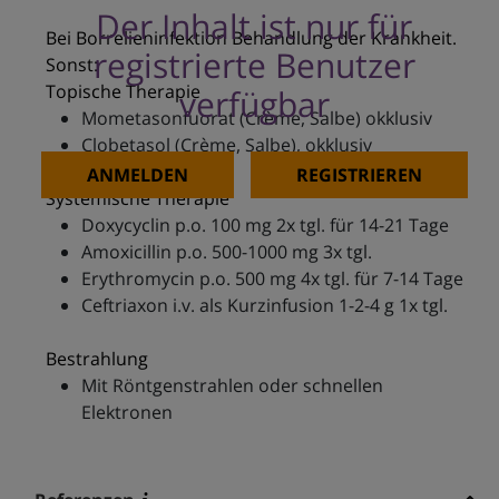
Der Inhalt ist nur für
Bei Borrelieninfektion Behandlung der Krankheit.
registrierte Benutzer
Sonst:
Topische Therapie
verfügbar
Mometasonfuorat (Crème, Salbe) okklusiv
Clobetasol (Crème, Salbe), okklusiv
ANMELDEN
REGISTRIEREN
Systemische Therapie
Doxycyclin p.o. 100 mg 2x tgl. für 14-21 Tage
Amoxicillin p.o. 500-1000 mg 3x tgl.
Erythromycin p.o. 500 mg 4x tgl. für 7-14 Tage
Ceftriaxon i.v. als Kurzinfusion 1-2-4 g 1x tgl.
Bestrahlung
Mit Röntgenstrahlen oder schnellen
Elektronen