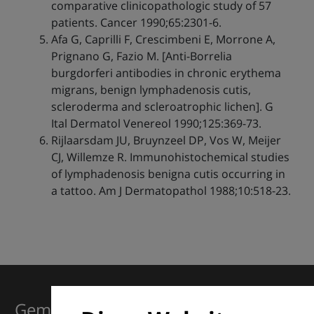
comparative clinicopathologic study of 57
patients. Cancer 1990;65:2301-6.
Afa G, Caprilli F, Crescimbeni E, Morrone A,
Prignano G, Fazio M. [Anti-Borrelia
burgdorferi antibodies in chronic erythema
migrans, benign lymphadenosis cutis,
scleroderma and scleroatrophic lichen]. G
Ital Dermatol Venereol 1990;125:369-73.
Rijlaarsdam JU, Bruynzeel DP, Vos W, Meijer
CJ, Willemze R. Immunohistochemical studies
of lymphadenosis benigna cutis occurring in
a tattoo. Am J Dermatopathol 1988;10:518-23.
Gemeinsam für Exzellenz in der