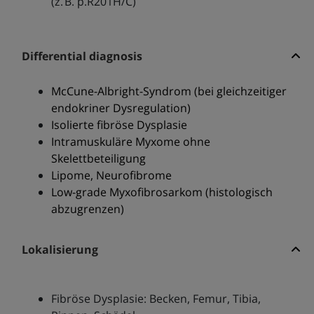
(z. B. p.R201H/C)
Differential diagnosis
McCune-Albright-Syndrom (bei gleichzeitiger
endokriner Dysregulation)
Isolierte fibröse Dysplasie
Intramuskuläre Myxome ohne
Skelettbeteiligung
Lipome, Neurofibrome
Low-grade Myxofibrosarkom (histologisch
abzugrenzen)
Lokalisierung
Fibröse Dysplasie: Becken, Femur, Tibia,