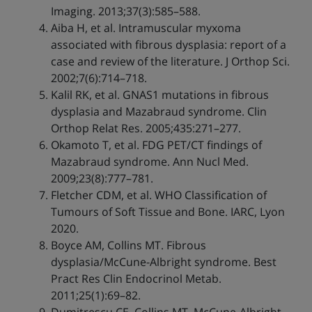
Imaging. 2013;37(3):585–588.
Aiba H, et al. Intramuscular myxoma
associated with fibrous dysplasia: report of a
case and review of the literature. J Orthop Sci.
2002;7(6):714–718.
Kalil RK, et al. GNAS1 mutations in fibrous
dysplasia and Mazabraud syndrome. Clin
Orthop Relat Res. 2005;435:271–277.
Okamoto T, et al. FDG PET/CT findings of
Mazabraud syndrome. Ann Nucl Med.
2009;23(8):777–781.
Fletcher CDM, et al. WHO Classification of
Tumours of Soft Tissue and Bone. IARC, Lyon
2020.
Boyce AM, Collins MT. Fibrous
dysplasia/McCune-Albright syndrome. Best
Pract Res Clin Endocrinol Metab.
2011;25(1):69–82.