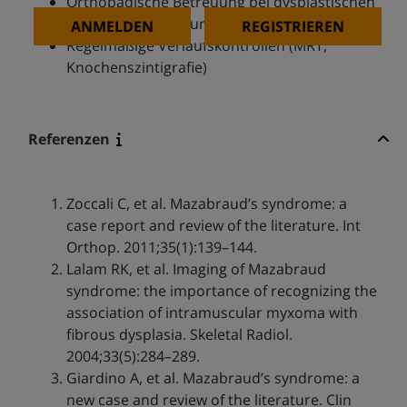
Orthopädische Betreuung bei dysplastischen
Knochenveränderungen
ANMELDEN
REGISTRIEREN
Regelmäßige Verlaufskontrollen (MRT,
Knochenszintigrafie)
Referenzen
Zoccali C, et al. Mazabraud’s syndrome: a
case report and review of the literature. Int
Orthop. 2011;35(1):139–144.
Lalam RK, et al. Imaging of Mazabraud
syndrome: the importance of recognizing the
association of intramuscular myxoma with
fibrous dysplasia. Skeletal Radiol.
2004;33(5):284–289.
Giardino A, et al. Mazabraud’s syndrome: a
new case and review of the literature. Clin