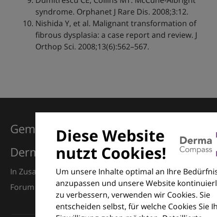
Dumitrescu CE, Collins MT. McCune-Albright
syndrome. Orphanet J Rare Dis. 2008;3:12.
Nishida Y, et al. Malignant transformation of
fibrous dysplasia: a case report and review. J
Orthop Sci. 2008;13(6):562–567.
Gemeinsam für Exzellenz in der
Diese Website
nutzt Cookies!
Dermatologie
Um unsere Inhalte optimal an Ihre Bedürfni
In Zusammenarbeit mit dem European Dermatology
anzupassen und unsere Website kontinuierl
Forum (EDF) und Euroderm Excellence
zu verbessern, verwenden wir Cookies. Sie
entscheiden selbst, für welche Cookies Sie I