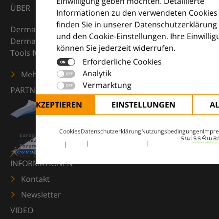
Einwilligung geben möchten. Detaillierte
ÜBER
Informationen zu den verwendeten Cookies
finden Sie in unserer Datenschutzerklärung
DermaCompass ist Ihr digitaler Kompass für die
und den Cookie-Einstellungen. Ihre Einwilli
Dermatologie – mit Wissen, Bildern und praktischen
können Sie jederzeit widerrufen.
Tools für den klinischen Alltag.
Erforderliche Cookies
Analytik
Mehr erfahren
Vermarktung
PARTNER
ALLE AKZEPTIEREN
EINSTELLUNGEN
A
Cookies
Datenschutzerklärung
Nutzungsbedingungen
Impr
INFORMATIONEN
Kontakt
Newsletter
VIDEO