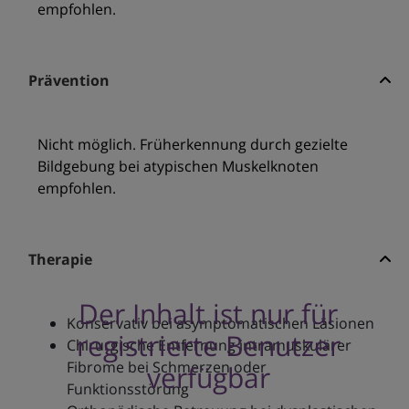
empfohlen.
Prävention
Nicht möglich. Früherkennung durch gezielte
Bildgebung bei atypischen Muskelknoten
empfohlen.
Therapie
Der Inhalt ist nur für
Konservativ bei asymptomatischen Läsionen
registrierte Benutzer
Chirurgische Entfernung intramuskulärer
Fibrome bei Schmerzen oder
verfügbar
Funktionsstörung