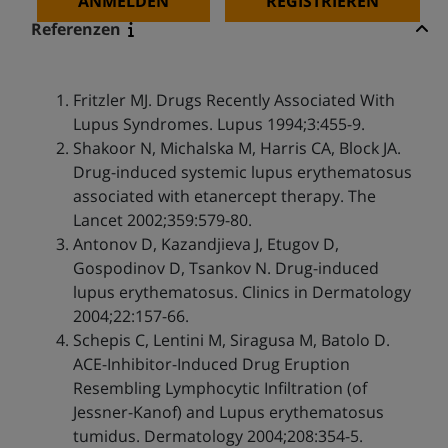
ANMELDEN
REGISTRIEREN
Referenzen
Fritzler MJ. Drugs Recently Associated With
Lupus Syndromes. Lupus 1994;3:455-9.
Shakoor N, Michalska M, Harris CA, Block JA.
Drug-induced systemic lupus erythematosus
associated with etanercept therapy. The
Lancet 2002;359:579-80.
Antonov D, Kazandjieva J, Etugov D,
Gospodinov D, Tsankov N. Drug-induced
lupus erythematosus. Clinics in Dermatology
2004;22:157-66.
Schepis C, Lentini M, Siragusa M, Batolo D.
ACE-Inhibitor-Induced Drug Eruption
Resembling Lymphocytic Infiltration (of
Jessner-Kanof) and Lupus erythematosus
tumidus. Dermatology 2004;208:354-5.