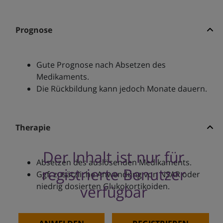
Prognose
Gute Prognose nach Absetzen des
Medikaments.
Die Rückbildung kann jedoch Monate dauern.
Therapie
Der Inhalt ist nur für
Absetzen des auslösenden Medikaments.
registrierte Benutzer
Ggf. zusätzliche Anwendung von NSAR oder
niedrig dosierten Glukokortikoiden.
verfügbar