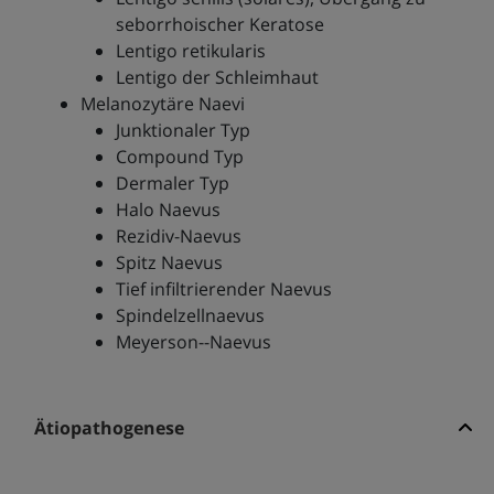
seborrhoischer Keratose
Lentigo retikularis
Lentigo der Schleimhaut
Melanozytäre Naevi
Junktionaler Typ
Compound Typ
Dermaler Typ
Halo Naevus
Rezidiv-Naevus
Spitz Naevus
Tief infiltrierender Naevus
Spindelzellnaevus
Meyerson--Naevus
Ätiopathogenese