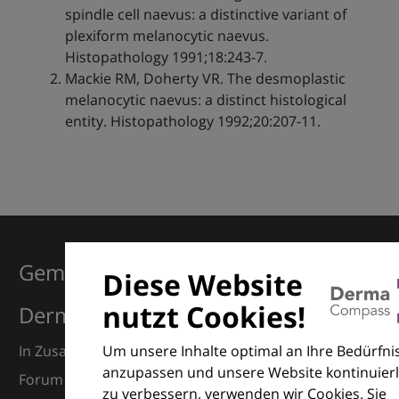
spindle cell naevus: a distinctive variant of
plexiform melanocytic naevus.
Histopathology 1991;18:243-7.
Mackie RM, Doherty VR. The desmoplastic
melanocytic naevus: a distinct histological
entity. Histopathology 1992;20:207-11.
Gemeinsam für Exzellenz in der
Diese Website
nutzt Cookies!
Dermatologie
Um unsere Inhalte optimal an Ihre Bedürfni
In Zusammenarbeit mit dem European Dermatology
anzupassen und unsere Website kontinuierl
Forum (EDF) und Euroderm Excellence
zu verbessern, verwenden wir Cookies. Sie