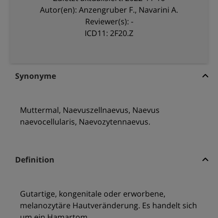
Autor(en): Anzengruber F., Navarini A.
Reviewer(s): -
ICD11: 2F20.Z
Synonyme
Muttermal, Naevuszellnaevus, Naevus
naevocellularis, Naevozytennaevus.
Definition
Gutartige, kongenitale oder erworbene,
melanozytäre Hautveränderung. Es handelt sich
um ein Hamartom.