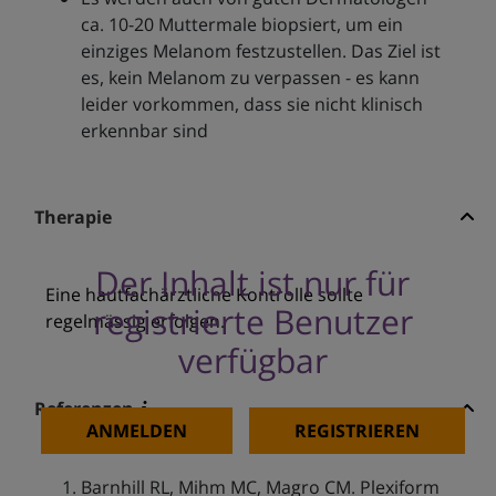
ca. 10-20 Muttermale biopsiert, um ein
einziges Melanom festzustellen. Das Ziel ist
es, kein Melanom zu verpassen - es kann
leider vorkommen, dass sie nicht klinisch
erkennbar sind
Therapie
Der Inhalt ist nur für
Eine hautfachärztliche Kontrolle sollte
registrierte Benutzer
regelmässig erfolgen.
verfügbar
Referenzen
ANMELDEN
REGISTRIEREN
Barnhill RL, Mihm MC, Magro CM. Plexiform