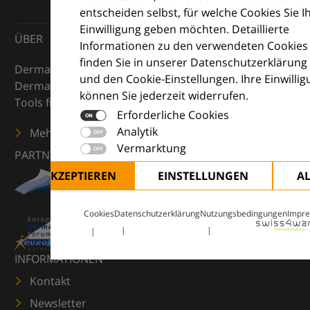
entscheiden selbst, für welche Cookies Sie I
Einwilligung geben möchten. Detaillierte
ÜBER
Informationen zu den verwendeten Cookies
finden Sie in unserer Datenschutzerklärung
DermaCompass ist Ihr digitaler Kompass für die
und den Cookie-Einstellungen. Ihre Einwilli
Dermatologie – mit Wissen, Bildern und praktischen
können Sie jederzeit widerrufen.
Tools für den klinischen Alltag.
Erforderliche Cookies
Analytik
Mehr erfahren
Vermarktung
PARTNER
ALLE AKZEPTIEREN
EINSTELLUNGEN
A
Cookies
Datenschutzerklärung
Nutzungsbedingungen
Impr
INFORMATIONEN
Kontakt
Newsletter