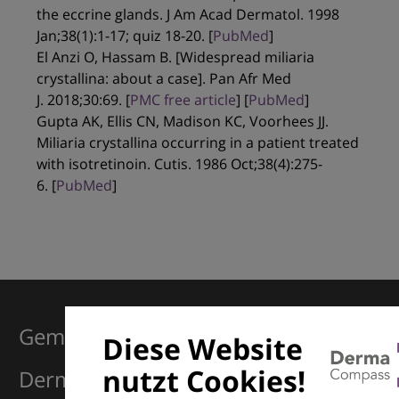
the eccrine glands. J Am Acad Dermatol. 1998
Jan;38(1):1-17; quiz 18-20. [
PubMed
]
El Anzi O, Hassam B. [Widespread miliaria
crystallina: about a case]. Pan Afr Med
J. 2018;30:69. [
PMC free article
] [
PubMed
]
Gupta AK, Ellis CN, Madison KC, Voorhees JJ.
Miliaria crystallina occurring in a patient treated
with isotretinoin. Cutis. 1986 Oct;38(4):275-
6. [
PubMed
]
Gemeinsam für Exzellenz in der
Diese Website
nutzt Cookies!
Dermatologie