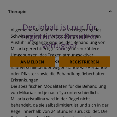
Therapie
Der Inhalt ist nur für
Allgemeine Maßnahmen zur Verringerung des
registrierte Benutzer
Schwitzens und der Verstopfung der ekkrinen
Ausführungsgänge sind bei der Behandlung von
verfügbar
Miliaria gerechtfertigt. Dazu gehören kühlere
Umgebungen, das Tragen atmungsaktiver
Kleidung, das Ablösen der Haut, das Entfernen
ANMELDEN
REGISTRIEREN
hautverschließender Gegenstände wie Verbände
oder Pflaster sowie die Behandlung fieberhafter
Erkrankungen.
Die spezifischen Modalitäten für die Behandlung
von Miliaria sind je nach Typ unterschiedlich.
Miliaria cristallina wird in der Regel nicht
behandelt, da sie selbstlimitiert ist und sich in der
Regel innerhalb von 24 Stunden zurückbildet. Die