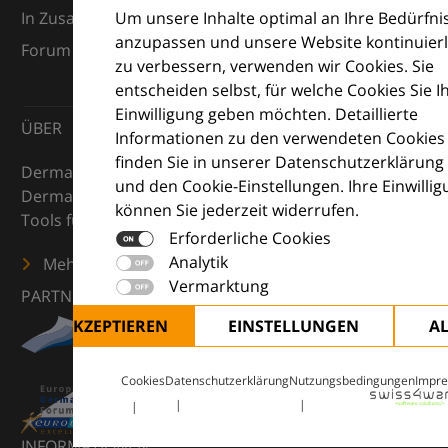
Um unsere Inhalte optimal an Ihre Bedürfni
In Zusammenarbeit mit dem European Dermatology
anzupassen und unsere Website kontinuierl
Forum (EDF) und Euroderm Excellence
zu verbessern, verwenden wir Cookies. Sie
entscheiden selbst, für welche Cookies Sie I
Einwilligung geben möchten. Detaillierte
ÜBER
Informationen zu den verwendeten Cookies
finden Sie in unserer Datenschutzerklärung
DermaCompass ist Ihr digitaler Kompass für die
und den Cookie-Einstellungen. Ihre Einwilli
Dermatologie – mit Wissen, Bildern und praktischen
können Sie jederzeit widerrufen.
Tools für den klinischen Alltag.
Erforderliche Cookies
Analytik
Mehr erfahren
Vermarktung
PARTNER
ALLE AKZEPTIEREN
EINSTELLUNGEN
A
Cookies
Datenschutzerklärung
Nutzungsbedingungen
Impr
INFORMATIONEN