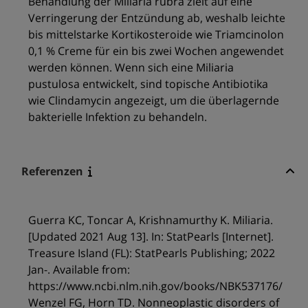
Behandlung der Miliaria rubra zielt auf eine
Verringerung der Entzündung ab, weshalb leichte
bis mittelstarke Kortikosteroide wie Triamcinolon
0,1 % Creme für ein bis zwei Wochen angewendet
werden können. Wenn sich eine Miliaria
pustulosa entwickelt, sind topische Antibiotika
wie Clindamycin angezeigt, um die überlagernde
bakterielle Infektion zu behandeln.
Referenzen
Guerra KC, Toncar A, Krishnamurthy K. Miliaria.
[Updated 2021 Aug 13]. In: StatPearls [Internet].
Treasure Island (FL): StatPearls Publishing; 2022
Jan-. Available from:
https://www.ncbi.nlm.nih.gov/books/NBK537176/
Wenzel FG, Horn TD. Nonneoplastic disorders of