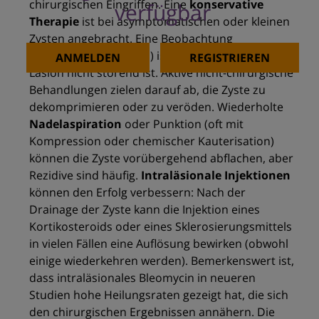
chirurgischen Eingriffen. Eine
konservative
verfügbar
Therapie
ist bei asymptomatischen oder kleinen
Zysten angebracht. Eine Beobachtung
(wachsames Abwarten) ist sinnvoll, wenn die
ANMELDEN
REGISTRIEREN
Läsion nicht störend ist. Aktive nicht-chirurgische
Behandlungen zielen darauf ab, die Zyste zu
dekomprimieren oder zu veröden. Wiederholte
Nadelaspiration
oder Punktion (oft mit
Kompression oder chemischer Kauterisation)
können die Zyste vorübergehend abflachen, aber
Rezidive sind häufig.
Intraläsionale Injektionen
können den Erfolg verbessern: Nach der
Drainage der Zyste kann die Injektion eines
Kortikosteroids oder eines Sklerosierungsmittels
in vielen Fällen eine Auflösung bewirken (obwohl
einige wiederkehren werden). Bemerkenswert ist,
dass intraläsionales Bleomycin in neueren
Studien hohe Heilungsraten gezeigt hat, die sich
den chirurgischen Ergebnissen annähern. Die