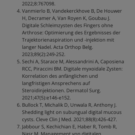
2022;8:767098.
Vanmierlo B, Vandekerckhove B, De Houwer
H, Decramer A, Van Royen K, Goubau J.
Digitale Schleimzysten des Fingers ohne
Arthrose: Optimierung des Ergebnisses der
Trajektorienaspiration und -injektion mit
langer Nadel. Acta Orthop Belg.
2023;89(2):249-252.
Sechi A, Starace M, Alessandrini A, Caposiena
RCC, Piraccini BM. Digitale myxoidale Zysten:
Korrelation des anfänglichen und
langfristigen Ansprechens auf
Steroidinjektionen. Dermatol Surg.
2021;47(5):e146-e152.
Bullock T, Michalik D, Unwala R, Anthony J.
Shedding light on subungual digital mucous
cysts. Cleve Clin J Med. 2021;88(8):426-427.
Jabbour S, Kechichian E, Haber R, Tomb R,
Nasr M. Management von digitalen