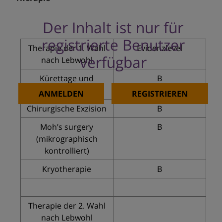
Der Inhalt ist nur für
registrierte Benutzer
Therapie der 1. Wahl
Evidenzlevel
verfügbar
nach Lebwohl
Kürettage und
B
Elektrodesikkation
ANMELDEN
REGISTRIEREN
Chirurgische Exzision
B
Moh’s surgery
B
(mikrographisch
kontrolliert)
Kryotherapie
B
Therapie der 2. Wahl
nach Lebwohl