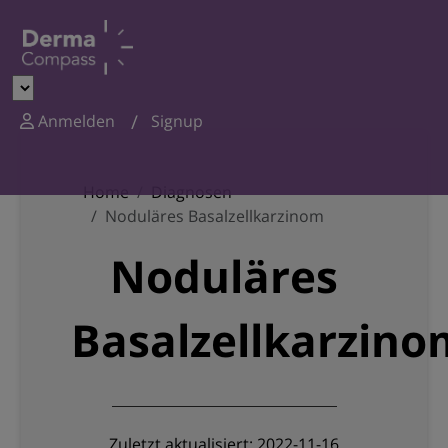
Anmelden
Signup
Home
Diagnosen
Noduläres Basalzellkarzinom
Noduläres
Basalzellkarzino
Zuletzt aktualisiert: 2022-11-16