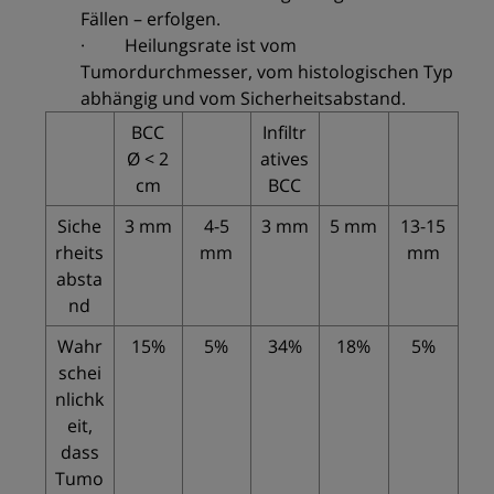
Fällen – erfolgen.
· Heilungsrate ist vom
Tumordurchmesser, vom histologischen Typ
abhängig und vom Sicherheitsabstand.
BCC
Infiltr
Ø < 2
atives
cm
BCC
Siche
3 mm
4-5
3 mm
5 mm
13-15
rheits
mm
mm
absta
nd
Wahr
15%
5%
34%
18%
5%
schei
nlichk
eit,
dass
Tumo