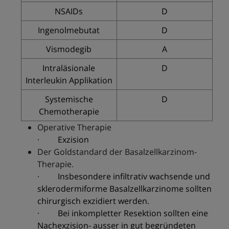
NSAIDs
D
Ingenolmebutat
D
Vismodegib
A
Intraläsionale
D
Interleukin Applikation
Systemische
D
Chemotherapie
Operative Therapie
· Exzision
Der Goldstandard der Basalzellkarzinom-
Therapie.
· Insbesondere infiltrativ wachsende und
sklerodermiforme Basalzellkarzinome sollten
chirurgisch exzidiert werden.
· Bei inkompletter Resektion sollten eine
Nachexzision- ausser in gut begründeten