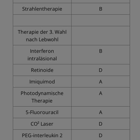
Strahlentherapie
B
Therapie der 3. Wahl
nach Lebwohl
Interferon
B
intraläsional
Retinoide
D
Imiquimod
A
Photodynamische
A
Therapie
5-Fluorouracil
A
CO² Laser
D
PEG-interleukin 2
D