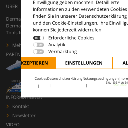
Einwilligung geben möchten. Detaillierte
ÜBER
Informationen zu den verwendeten Cookies
finden Sie in unserer Datenschutzerklärung
DermaCompass ist Ihr digitaler Kompass für die
und den Cookie-Einstellungen. Ihre Einwilli
Dermatologie – mit Wissen, Bildern und praktischen
können Sie jederzeit widerrufen.
Tools für den klinischen Alltag.
Erforderliche Cookies
Analytik
Mehr erfahren
Vermarktung
PARTNER
ALLE AKZEPTIEREN
EINSTELLUNGEN
A
Cookies
Datenschutzerklärung
Nutzungsbedingungen
Impr
INFORMATIONEN
Kontakt
Newsletter
VIDEO