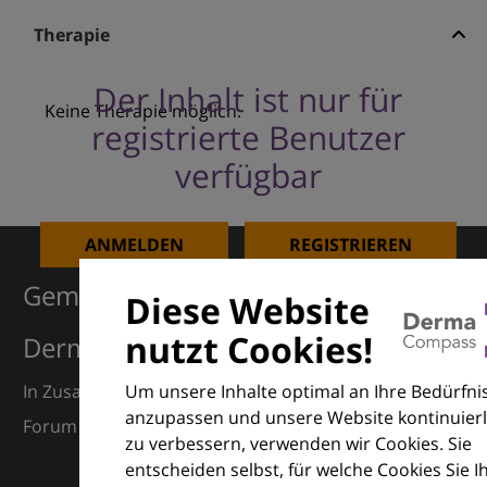
Therapie
Der Inhalt ist nur für
Keine Therapie möglich.
registrierte Benutzer
verfügbar
ANMELDEN
REGISTRIEREN
Gemeinsam für Exzellenz in der
Diese Website
nutzt Cookies!
Dermatologie
Um unsere Inhalte optimal an Ihre Bedürfni
In Zusammenarbeit mit dem European Dermatology
anzupassen und unsere Website kontinuierl
Forum (EDF) und Euroderm Excellence
zu verbessern, verwenden wir Cookies. Sie
entscheiden selbst, für welche Cookies Sie I