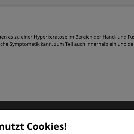
nen es zu einer Hyperkeratose im Bereich der Hand- und Fu
sche Symptomatik kann, zum Teil auch innerhalb ein und der 
matologie
nutzt Cookies!
orum (EDF) und Euroderm Excellence