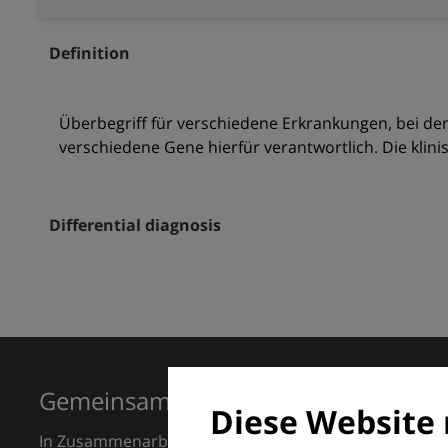
Definition
Überbegriff für verschiedene Erkrankungen, bei de
verschiedene Gene hierfür verantwortlich. Die klini
Differential diagnosis
Gemeinsam für Exzellenz in der Der
Diese Website 
In Zusammenarbeit mit dem European Dermatology F