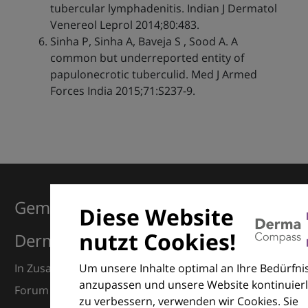
tubercular lymphadenitis. Indian J Dermatol
Venereol Leprol 2014;80:483.
Sinha P, Sinha A, Baveja S , Sood A. A
common but underreported entity of
papulonecrotic tuberculid. Med J Armed
Forces India 2015;71:S237-9.
Gemeinsam für Exzellenz in der
Diese Website
nutzt Cookies!
Dermatologie
Um unsere Inhalte optimal an Ihre Bedürfni
In Zusammenarbeit mit dem European Dermatology
anzupassen und unsere Website kontinuierl
Forum (EDF) und Euroderm Excellence
zu verbessern, verwenden wir Cookies. Sie