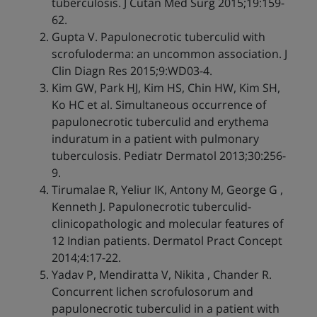
tuberculosis. J Cutan Med Surg 2015;19:159-
62.
Gupta V. Papulonecrotic tuberculid with
scrofuloderma: an uncommon association. J
Clin Diagn Res 2015;9:WD03-4.
Kim GW, Park HJ, Kim HS, Chin HW, Kim SH,
Ko HC et al. Simultaneous occurrence of
papulonecrotic tuberculid and erythema
induratum in a patient with pulmonary
tuberculosis. Pediatr Dermatol 2013;30:256-
9.
Tirumalae R, Yeliur IK, Antony M, George G ,
Kenneth J. Papulonecrotic tuberculid-
clinicopathologic and molecular features of
12 Indian patients. Dermatol Pract Concept
2014;4:17-22.
Yadav P, Mendiratta V, Nikita , Chander R.
Concurrent lichen scrofulosorum and
papulonecrotic tuberculid in a patient with