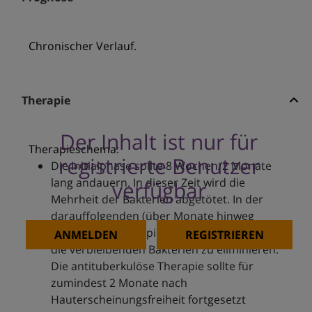
Chronischer Verlauf.
Therapie
Der Inhalt ist nur für
Therapieschema:
registrierte Benutzer
Die Initialphase sollte 8 Wochen/2 Monate
lang andauern. In dieser Zeit wird die
verfügbar
Mehrheit der Bakterien abgetötet. In der
darauffolgenden (über Monate hinweg
dauernden) Therapiephase wird versucht,
ANMELDEN
REGISTRIEREN
die verbleibenden Bakterien zu eliminieren.
Die antituberkulöse Therapie sollte für
zumindest 2 Monate nach
Hauterscheinungsfreiheit fortgesetzt