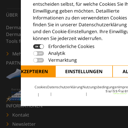
entscheiden selbst, für welche Cookies Sie I
Einwilligung geben möchten. Detaillierte
ÜBER
Informationen zu den verwendeten Cookies
finden Sie in unserer Datenschutzerklärung
DermaCompass ist Ihr digitaler Kompass für die
und den Cookie-Einstellungen. Ihre Einwilli
Dermatologie – mit Wissen, Bildern und praktischen
können Sie jederzeit widerrufen.
Tools für den klinischen Alltag.
Erforderliche Cookies
Analytik
Mehr erfahren
Vermarktung
PARTNER
ALLE AKZEPTIEREN
EINSTELLUNGEN
A
Cookies
Datenschutzerklärung
Nutzungsbedingungen
Impr
INFORMATIONEN
Kontakt
Newsletter