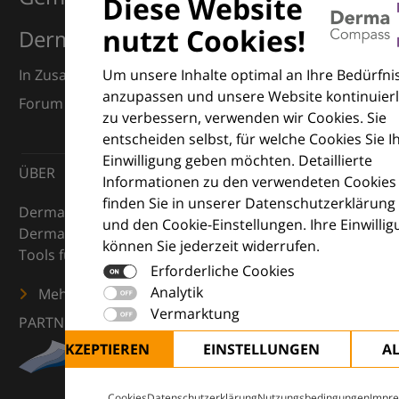
Diese Website
nutzt Cookies!
Dermatologie
Um unsere Inhalte optimal an Ihre Bedürfni
In Zusammenarbeit mit dem European Dermatology
anzupassen und unsere Website kontinuierl
Forum (EDF) und Euroderm Excellence
zu verbessern, verwenden wir Cookies. Sie
entscheiden selbst, für welche Cookies Sie I
Einwilligung geben möchten. Detaillierte
ÜBER
Informationen zu den verwendeten Cookies
finden Sie in unserer Datenschutzerklärung
DermaCompass ist Ihr digitaler Kompass für die
und den Cookie-Einstellungen. Ihre Einwilli
Dermatologie – mit Wissen, Bildern und praktischen
können Sie jederzeit widerrufen.
Tools für den klinischen Alltag.
Erforderliche Cookies
Analytik
Mehr erfahren
Vermarktung
PARTNER
ALLE AKZEPTIEREN
EINSTELLUNGEN
A
Cookies
Datenschutzerklärung
Nutzungsbedingungen
Impr