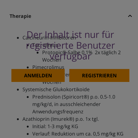
Therapie
Der Inhalt ist nur für
Calcineurin-Inhibitoren
registrierte Benutzer
Tacrolimus
Protopic®-Salbe 0.1% 2x täglich 2
verfügbar
Wochen
Pimecrolimus
Elidel®-Creme 1% 2x tgl. für 2
ANMELDEN
REGISTRIEREN
Wochen
Systemische Glukokortikoide
Prednisolon (Spiricort®) p.o. 0.5-1.0
mg/kg/d, in ausschleichender
Anwendungsfrequenz
Azathioprin (Imurek®) p.o. 1x tgl.
Initial: 1-3 mg/kg KG
Verlauf: Reduktion um ca. 0,5 mg/kg KG