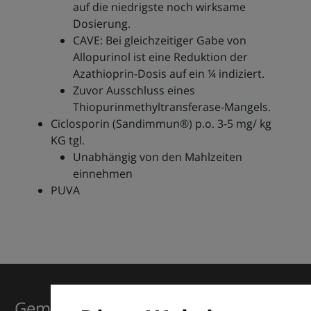
auf die niedrigste noch wirksame
Dosierung.
CAVE: Bei gleichzeitiger Gabe von
Allopurinol ist eine Reduktion der
Azathioprin-Dosis auf ein ¼ indiziert.
Zuvor Ausschluss eines
Thiopurinmethyltransferase-Mangels.
Ciclosporin (Sandimmun®) p.o. 3-5 mg/ kg
KG tgl.
Unabhängig von den Mahlzeiten
einnehmen
PUVA
Gemeinsam für Exzellenz in der