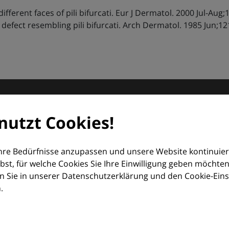
ferent faces of pili bifurcati. Eur J Dermatol. 2000 Jul-Aug;1
 defect resembling pili bifurcati. Arch Dermatol. 1985 Jun;12
matologie
nutzt Cookies!
orum (EDF) und Euroderm Excellence
Ihre Bedürfnisse anzupassen und unsere Website kontinuier
lbst, für welche Cookies Sie Ihre Einwilligung geben möchten
 Sie in unserer Datenschutzerklärung und den Cookie-Einste
.
ologie – mit Wissen, Bildern und praktischen Tools für den 