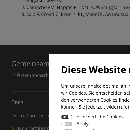
Aug;20(7):889-90.
Camacho FM, Happle R, Tosti A, Whiting D. The dif
Sala F, Crosti C, Bencini PL, Menni S. An unusual
Gemeinsam für Exzellenz in der Der
Diese Website 
In Zusammenarbeit mit dem European Dermatology F
Um unsere Inhalte optimal an 
wir Cookies. Sie entscheiden se
den verwendeten Cookies finden
ÜBER
können Sie jederzeit widerrufen
DermaCompass ist Ihr digitaler Kompass für die Dermat
Erforderliche Cookies
Analytik
Mehr erfahren