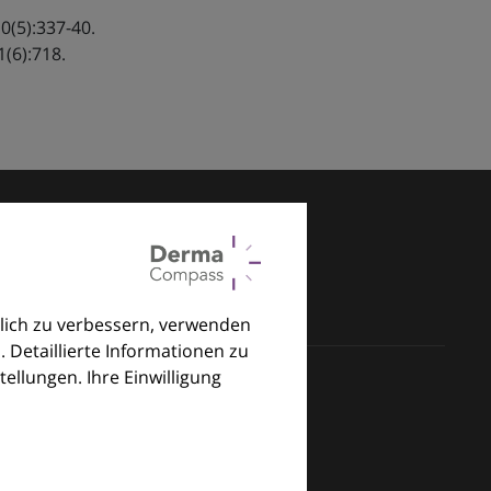
0(5):337-40.
1(6):718.
lich zu verbessern, verwenden
. Detaillierte Informationen zu
llungen. Ihre Einwilligung
klinischen Alltag.