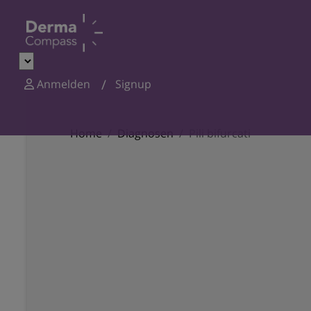
Anmelden
Signup
Home
Diagnosen
Pili bifurcati