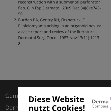
reconstruction with a submental perforator
flap. Clin Exp Dermatol. 2009 Dec;34(8):e748-
50.
Burden PA, Gentry RH, Fitzpatrick JE.
Piloleiomyoma arising in an organoid nevus:
a case report and review of the literature. J
Dermatol Surg Oncol. 1987 Nov;13(11):1213-
8.
Gemeinsam für Exzellenz in der
Diese Website
nutzt Cookies!
Dermatologie