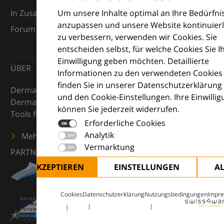
Um unsere Inhalte optimal an Ihre Bedürfni
In Zusammenarbeit mit dem European Dermatology
anzupassen und unsere Website kontinuierl
Forum (EDF) und Euroderm Excellence
zu verbessern, verwenden wir Cookies. Sie
entscheiden selbst, für welche Cookies Sie I
Einwilligung geben möchten. Detaillierte
ÜBER
Informationen zu den verwendeten Cookies
finden Sie in unserer Datenschutzerklärung
DermaCompass ist Ihr digitaler Kompass für die
und den Cookie-Einstellungen. Ihre Einwilli
Dermatologie – mit Wissen, Bildern und praktischen
können Sie jederzeit widerrufen.
Tools für den klinischen Alltag.
Erforderliche Cookies
Analytik
Mehr erfahren
Vermarktung
PARTNER
ALLE AKZEPTIEREN
EINSTELLUNGEN
A
Cookies
Datenschutzerklärung
Nutzungsbedingungen
Impr