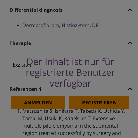
Differential diagnosis
Dermatofibrom, Histiozytom, DF
Therapie
Der Inhalt ist nur für
Exzision
registrierte Benutzer
verfügbar
Referenzen
ANMELDEN
REGISTRIEREN
Matsushita S, Ishihara T, Takeda K, Uchida Y,
Tamai M, Usuki K, Kanekura T. Extensive
multiple piloleiomyoma in the submental
region treated successfully by surgery and