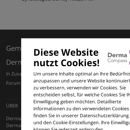
Gemeinsam für Exzellenz in der
Diese Website
nutzt Cookies!
Dermatologie
Um unsere Inhalte optimal an Ihre Bedürfni
In Zusammenarbeit mit dem European Dermatology
anzupassen und unsere Website kontinuierl
Forum (EDF) und Euroderm Excellence
zu verbessern, verwenden wir Cookies. Sie
entscheiden selbst, für welche Cookies Sie I
Einwilligung geben möchten. Detaillierte
ÜBER
Informationen zu den verwendeten Cookies
finden Sie in unserer Datenschutzerklärung
DermaCompass ist Ihr digitaler Kompass für die
und den Cookie-Einstellungen. Ihre Einwilli
Dermatologie – mit Wissen, Bildern und praktischen
können Sie jederzeit widerrufen.