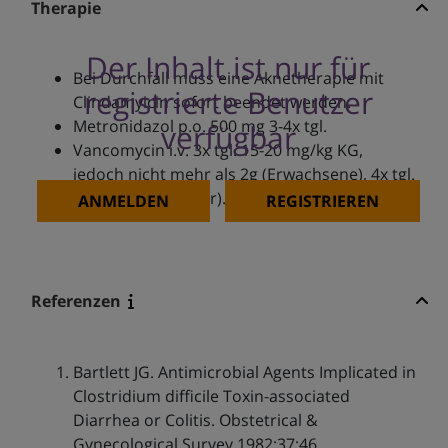
Therapie
Der Inhalt ist nur für
Bei Durchfall muss eine Aknetherapie mit
registrierte Benutzer
Clindamyicin sofort beendet werden.
Metronidazol p.o. 500 mg 3-4x tgl.
verfügbar
Vancomycin i.v. 3x tgl. 15-20 mg/kg KG,
jedoch nicht mehr als 2g (Erwachsene), 4x tgl.
10 mg/kg/d (Kinder).
ANMELDEN
REGISTRIEREN
Referenzen
Bartlett JG. Antimicrobial Agents Implicated in
Clostridium difficile Toxin-associated
Diarrhea or Colitis. Obstetrical &
Gynecological Survey 1982;37:46.