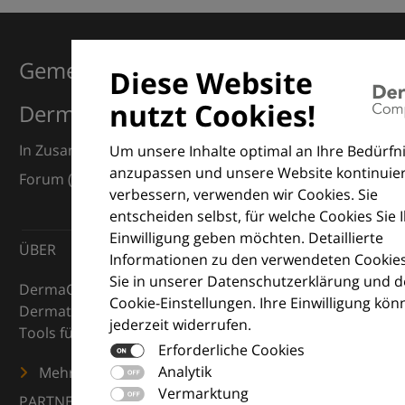
Gemeinsam für Exzellenz in der
Diese Website
nutzt Cookies!
Dermatologie
In Zusammenarbeit mit dem European Dermatology
Um unsere Inhalte optimal an Ihre Bedürfn
anzupassen und unsere Website kontinuier
Forum (EDF) und Euroderm Excellence
verbessern, verwenden wir Cookies. Sie
entscheiden selbst, für welche Cookies Sie 
Einwilligung geben möchten. Detaillierte
ÜBER
Informationen zu den verwendeten Cookies
Sie in unserer Datenschutzerklärung und 
DermaCompass ist Ihr digitaler Kompass für die
Cookie-Einstellungen. Ihre Einwilligung kön
Dermatologie – mit Wissen, Bildern und praktischen
jederzeit widerrufen.
Tools für den klinischen Alltag.
Erforderliche Cookies
Analytik
Mehr erfahren
Vermarktung
PARTNER