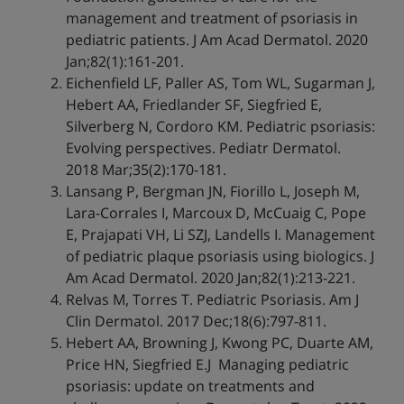
management and treatment of psoriasis in
pediatric patients. J Am Acad Dermatol. 2020
Jan;82(1):161-201.
Eichenfield LF, Paller AS, Tom WL, Sugarman J,
Hebert AA, Friedlander SF, Siegfried E,
Silverberg N, Cordoro KM. Pediatric psoriasis:
Evolving perspectives. Pediatr Dermatol.
2018 Mar;35(2):170-181.
Lansang P, Bergman JN, Fiorillo L, Joseph M,
Lara-Corrales I, Marcoux D, McCuaig C, Pope
E, Prajapati VH, Li SZJ, Landells I. Management
of pediatric plaque psoriasis using biologics. J
Am Acad Dermatol. 2020 Jan;82(1):213-221.
Relvas M, Torres T. Pediatric Psoriasis. Am J
Clin Dermatol. 2017 Dec;18(6):797-811.
Hebert AA, Browning J, Kwong PC, Duarte AM,
Price HN, Siegfried E.J Managing pediatric
psoriasis: update on treatments and