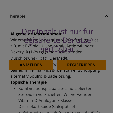
Therapie
Der Inhalt ist nur für
Allgemeine Massnahmen:
registrierte Benutzer
Wir empfehlen konsequente Rückfettung. Dies
z.B. mit Excipial U Lipolotio®, Antidry® oder
verfügbar
Dexeryl® (1-2x tgl.) und rückfettender
Duschlösung (1x tgl. DerMed®).
Bei Personen mit Badewanne empfehlen wir
ANMELDEN
REGISTRIEREN
Balneum Hermal Plus®, bei starker Schuppung
alternativ Soufrol® Badelösung.
Topische Therapie
Kombinationspräparate sind isolierten
Steroiden vorzuziehen. Wir verwenden
Vitamin-D-Analogon / Klasse III
Dermokortikoide (Calcipotriol
& Betamethason) als Schaum (Enstilar®) 1x