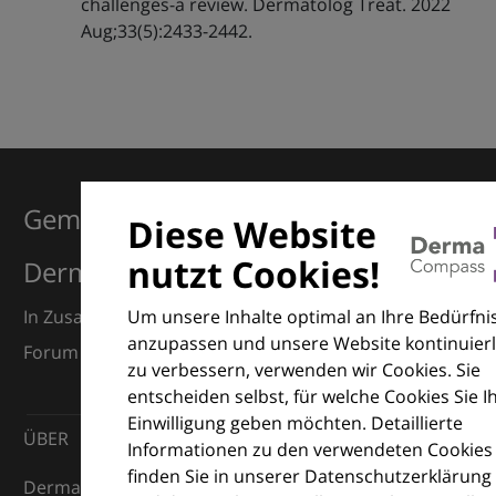
challenges-a review. Dermatolog Treat. 2022
Aug;33(5):2433-2442.
Gemeinsam für Exzellenz in der
Diese Website
nutzt Cookies!
Dermatologie
Um unsere Inhalte optimal an Ihre Bedürfni
In Zusammenarbeit mit dem European Dermatology
anzupassen und unsere Website kontinuierl
Forum (EDF) und Euroderm Excellence
zu verbessern, verwenden wir Cookies. Sie
entscheiden selbst, für welche Cookies Sie I
Einwilligung geben möchten. Detaillierte
ÜBER
Informationen zu den verwendeten Cookies
finden Sie in unserer Datenschutzerklärung
DermaCompass ist Ihr digitaler Kompass für die