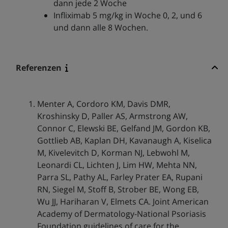
dann jede 2 Woche
Infliximab 5 mg/kg in Woche 0, 2, und 6
und dann alle 8 Wochen.
Referenzen
Menter A, Cordoro KM, Davis DMR,
Kroshinsky D, Paller AS, Armstrong AW,
Connor C, Elewski BE, Gelfand JM, Gordon KB,
Gottlieb AB, Kaplan DH, Kavanaugh A, Kiselica
M, Kivelevitch D, Korman NJ, Lebwohl M,
Leonardi CL, Lichten J, Lim HW, Mehta NN,
Parra SL, Pathy AL, Farley Prater EA, Rupani
RN, Siegel M, Stoff B, Strober BE, Wong EB,
Wu JJ, Hariharan V, Elmets CA. Joint American
Academy of Dermatology-National Psoriasis
Foundation guidelines of care for the