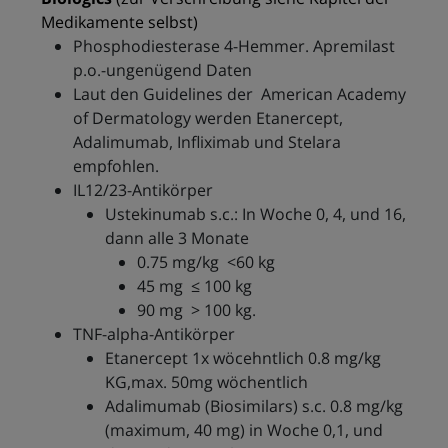
Medikamente selbst)
Phosphodiesterase 4-Hemmer. Apremilast
p.o.-ungenügend Daten
Laut den Guidelines der American Academy
of Dermatology werden Etanercept,
Adalimumab, Infliximab und Stelara
empfohlen.
IL12/23-Antikörper
Ustekinumab s.c.: In Woche 0, 4, und 16,
dann alle 3 Monate
0.75 mg/kg <60 kg
45 mg ≤ 100 kg
90 mg > 100 kg.
TNF-alpha-Antikörper
Etanercept 1x wöcehntlich 0.8 mg/kg
KG,max. 50mg wöchentlich
Adalimumab (Biosimilars) s.c. 0.8 mg/kg
(maximum, 40 mg) in Woche 0,1, und