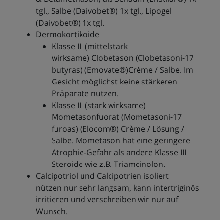
tgl., Salbe (Daivobet®) 1x tgl., Lipogel
(Daivobet®) 1x tgl.
Dermokortikoide
Klasse II: (mittelstark
wirksame) Clobetason (Clobetasoni-17
butyras) (Emovate®)Crème / Salbe. Im
Gesicht möglichst keine stärkeren
Präparate nutzen.
Klasse III (stark wirksame)
Mometasonfuorat (Mometasoni-17
furoas) (Elocom®) Crème / Lösung /
Salbe. Mometason hat eine geringere
Atrophie-Gefahr als andere Klasse III
Steroide wie z.B. Triamcinolon.
Calcipotriol und Calcipotrien isoliert
nützen nur sehr langsam, kann intertriginös
irritieren und verschreiben wir nur auf
Wunsch.